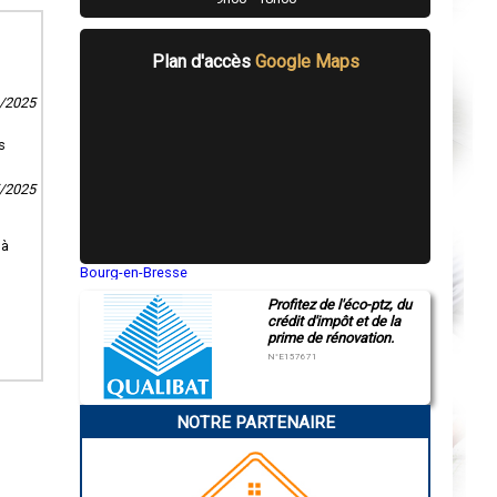
Plan d'accès
Google Maps
3/2025
s
5/2025
 à
Bourg-en-Bresse
Saint-Quentin
Profitez de l'éco-ptz, du
Montluçon
crédit d'impôt et de la
Manosque
prime de rénovation.
Gap
Nice
N°E157671
Annonay
Charleville-Mézières
Pamiers
NOTRE PARTENAIRE
Troyes
Narbonne
Rodez
Marseille
Caen