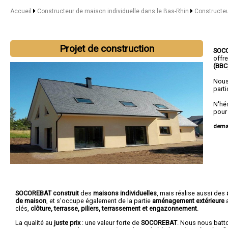
Accueil
Constructeur de maison individuelle dans le Bas-Rhin
Constructeu
Projet de construction
SOC
offr
(BBC
Nous
parti
N'hé
pour
deman
Nous 
Graf
SOCOREBAT construit
des
maisons individuelles
, mais réalise aussi des
de maison
, et s'occupe également de la partie
aménagement extérieure
a
clés,
clôture, terrasse, piliers, terrassement et engazonnement
.
La qualité au
juste prix
: une valeur forte de
SOCOREBAT
. Nous nous batt