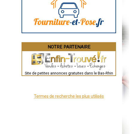
Aurillac
Angoulême
La Rochelle
Bourges
Brive-la-Gaillarde
Dijon
Saint-Brieuc
Guéret
Périgueux
Besançon
NOTRE PARTENAIRE
Valence
Évreux
Chartres
Brest
Nîmes
Toulouse
Site de petites annonces gratuites dans le Bas-Rhin
Auch
Bordeaux
Montpellier
Rennes
Châteauroux
Termes de recherche les plus utilisés
Tours
Grenoble
Dole
Mont-de-Marsan
Blois
Saint-Étienne
Le Puy-en-Velay
Nantes
Orléans