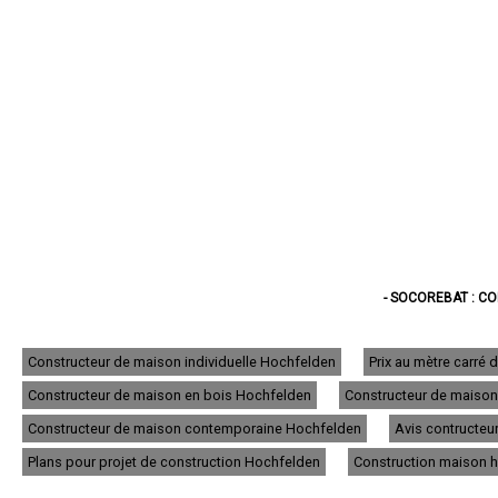
- SOCOREBAT : C
- SOCOREBAT : C
- SOCOREBAT : CO
- SOCOREBAT : CONSTRU
Constructeur de maison individuelle Hochfelden
Prix au mètre carré
- SOCOREBAT : 
Constructeur de maison en bois Hochfelden
Constructeur de maison
- SOCOREBAT : C
- SOCOREBAT : CO
Constructeur de maison contemporaine Hochfelden
Avis contructeu
- SOCOREBAT : CO
- SOCOREBAT : 
Plans pour projet de construction Hochfelden
Construction maison h
- SOCOREBAT : 
- SOCOREBAT : 