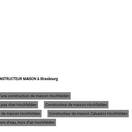
ONSTRUCTEUR MAISON à Strasbourg
ONSTRUCTEUR MAISON à Haguenau
NSTRUCTEUR MAISON à Schiltigheim
CTEUR MAISON à Illkirch-Graffenstaden
 d'une construction de maison Hochfelden
CONSTRUCTEUR MAISON à Sélestat
 pas cher Hochfelden
Constructeur de maison Hochfelden
ONSTRUCTEUR MAISON à Bischheim
NSTRUCTEUR MAISON à Lingolsheim
r de maison Hochfelden
Constructeur de maison Calvados Hochfelden
NSTRUCTEUR MAISON à Bischwiller
CONSTRUCTEUR MAISON à Saverne
ors d'eau, hors d'air Hochfelden
CONSTRUCTEUR MAISON à Obernai
CONSTRUCTEUR MAISON à Ostwald