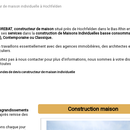
r de maison individuelle à Hochfelden
OREBAT
,
constructeur de maison
situé près de Hochfelden dans le Bas-Rhin en
e ses
services
dans la
construction de
Maisons Individuelles basse consomma
)
, Contemporaine ou Classique.
.
 travaillons essentiellement avec des agences immobilières, des architectes 
culiers.
sitez pas à nous contacter pour plus d'informations, nous sommes à votre di
 toutes
des de devis constructeur de maison individuelle
intervenons aussi dans les villes suivantes :
Strasbourg
,
Haguenau
,
Schiltigh
Construction maison
fenstaden
,
Sélestat
,
Bischheim
,
Lingolsheim
,
Bischwiller
,
Saverne
,
Obernai
agrandissements
près remise des
ons chaque jour