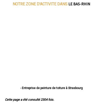
LE BAS-RHIN
NOTRE ZONE D'ACTIVITE DANS
- Entreprise de peinture de toiture à Strasbourg
- Entreprise de peinture de toiture à Haguenau
- Entreprise de peinture de toiture à Schiltigheim
Cette page a été consulté 2304 fois.
- Entreprise de peinture de toiture à Illkirch-Graffenstaden
- Entreprise de peinture de toiture à Sélestat