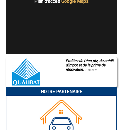
Plan d'accès
Google Maps
- Entreprise de peinture de toiture à Scherwiller
- Entreprise de peinture de toiture à Gerstheim
- Entreprise de peinture de toiture à Lampertheim
- Entreprise de peinture de toiture à Holtzheim
- Entreprise de peinture de toiture à Truchtersheim
- Entreprise de peinture de toiture à Duttlenheim
- Entreprise de peinture de toiture à Soultz-sous-Forêts
- Entreprise de peinture de toiture à La Broque
- Entreprise de peinture de toiture à Pfaffenhoffen
- Entreprise de peinture de toiture à Gries
- Entreprise de peinture de toiture à Marmoutier
Profitez de l'éco-ptz, du crédit
- Entreprise de peinture de toiture à Rhinau
d'impôt et de la prime de
- Entreprise de peinture de toiture à Weitbruch
rénovation.
N°E157671
- Entreprise de peinture de toiture à Dettwiller
- Entreprise de peinture de toiture à Hilsenheim
- Entreprise de peinture de toiture à Huttenheim
- Entreprise de peinture de toiture à Lipsheim
NOTRE PARTENAIRE
- Entreprise de peinture de toiture à Schirmeck
- Entreprise de peinture de toiture à Bœrsch
- Entreprise de peinture de toiture à Dorlisheim
- Entreprise de peinture de toiture à Kilstett
- Entreprise de peinture de toiture à Geudertheim
- Entreprise de peinture de toiture à Kaltenhouse
- Entreprise de peinture de toiture à Wisches