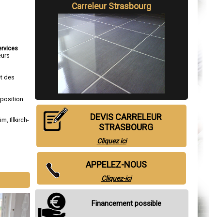
Carreleur Strasbourg
ervices
eurs
et des
sposition
DEVIS CARRELEUR
eim
,
Illkirch-
STRASBOURG
Cliquez ici
APPELEZ-NOUS
Cliquez-ici
Financement possible