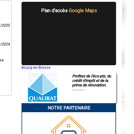
Plan d'accès
Google Maps
9/2020
9/2024
 sa
Bourg-en-Bresse
Saint-Quentin
Profitez de l'éco-ptz, du
Montluçon
crédit d'impôt et de la
Manosque
prime de rénovation.
Gap
Nice
N°E157671
Annonay
Charleville-Mézières
Pamiers
NOTRE PARTENAIRE
Troyes
Narbonne
Rodez
Marseille
Caen
Aurillac