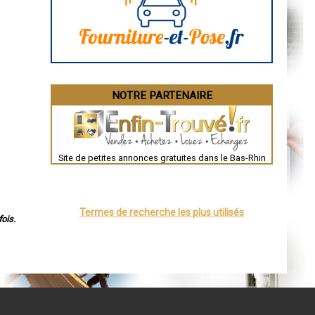
Angoulême
La Rochelle
Bourges
Brive-la-Gaillarde
Dijon
Saint-Brieuc
Guéret
Périgueux
Besançon
NOTRE PARTENAIRE
Valence
Évreux
Chartres
Brest
Nîmes
Toulouse
Site de petites annonces gratuites dans le Bas-Rhin
Auch
Bordeaux
Montpellier
Rennes
Châteauroux
Termes de recherche les plus utilisés
Tours
ois.
Grenoble
Dole
Mont-de-Marsan
Blois
Saint-Étienne
Le Puy-en-Velay
Nantes
Orléans
Cahors