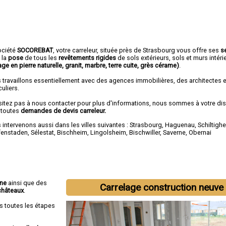
ociété
SOCOREBAT
,
votre carreleur
, située près de Strasbourg vous offre ses
s
 la
pose
de tous les
revêtements rigides
de sols extérieurs, sols et murs intéri
age en pierre naturelle, granit, marbre, terre cuite, grès cérame)
.
 travaillons essentiellement avec des agences immobilières, des architectes 
culiers.
sitez pas à nous contacter pour plus d'informations, nous sommes à votre di
 toutes
demandes de devis carreleur.
intervenons aussi dans les villes suivantes :
Strasbourg
,
Haguenau
,
Schiltigh
fenstaden
,
Sélestat
,
Bischheim
,
Lingolsheim
,
Bischwiller
,
Saverne
,
Obernai
nne
ainsi que des
Carrelage construction neuve
châteaux
.
s toutes les étapes