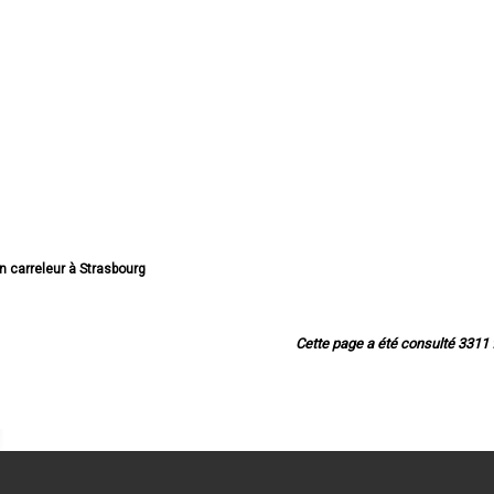
an carreleur à Strasbourg
san carreleur à Haguenau
n carreleur à Schiltigheim
releur à Illkirch-Graffenstaden
Cette page a été consulté 3311 f
san carreleur à Sélestat
an carreleur à Bischheim
n carreleur à Lingolsheim
an carreleur à Bischwiller
san carreleur à Saverne
isan carreleur à Obernai
san carreleur à Ostwald
san carreleur à Hœnheim