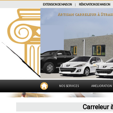
EXTENSION DE MAISON
RÉNOVATION DE MAISON
|
Artisan carreleur à
Stras
NOS SERVICES
AMELIORATION 
Carreleur 