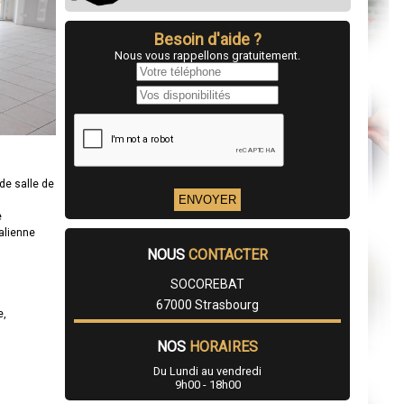
Besoin d'aide ?
Nous vous rappellons gratuitement.
de salle de
e
talienne
NOUS
CONTACTER
SOCOREBAT
67000 Strasbourg
e,
NOS
HORAIRES
Du Lundi au vendredi
9h00 - 18h00