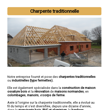
Nous intervenons aussi dans les villes suivantes :
Strasbourg
,
Haguenau
,
Schiltigheim
,
Illkirch-Graffenstaden
,
Sélestat
,
Charpente traditionnelle
Bischheim
,
Lingolsheim
,
Bischwiller
,
Saverne
,
Obernai
Notre entreprise fournit et pose des
charpentes traditionnelles
ou
industrielles (type fermettes).
Elle est également spécialisée dans la
construction de maison
ossature bois
et la
rénovation
de
maisons normandes
, en
colombages
,
manoirs
, et
corps de ferme
.
Axée à l'origine sur la charpente traditionnelle, elle a évolué au
fil du temps et s'est diversifiée, depuis une dizaine d'année,
dans la
menuiserie bois, PVC et aluminium
, le
bardage
,