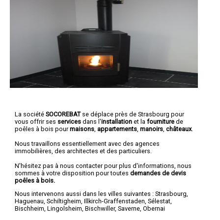
La société
SOCOREBAT
se déplace près de Strasbourg pour
vous offrir ses
services
dans l'
installation
et la
fourniture
de
poêles à bois pour
maisons
,
appartements
,
manoirs
,
châteaux
.
Nous travaillons essentiellement avec des agences
immobilières, des architectes et des particuliers.
N'hésitez pas à nous contacter pour plus d'informations, nous
sommes à votre disposition pour toutes
demandes de devis
poêles à bois.
Nous intervenons aussi dans les villes suivantes :
Strasbourg
,
Haguenau
,
Schiltigheim
,
Illkirch-Graffenstaden
,
Sélestat
,
Bischheim
,
Lingolsheim
,
Bischwiller
,
Saverne
,
Obernai