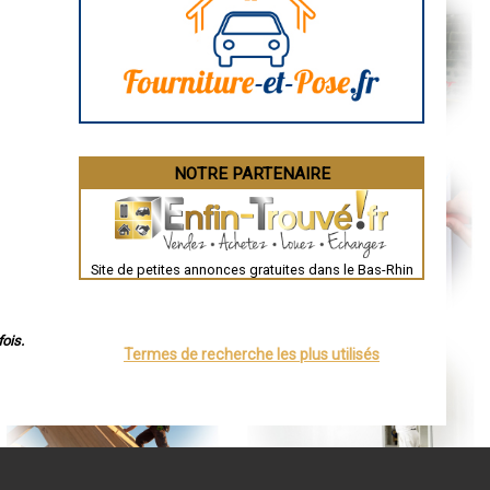
Aurillac
Angoulême
La Rochelle
Bourges
Brive-la-Gaillarde
Dijon
Saint-Brieuc
Guéret
Périgueux
Besançon
NOTRE PARTENAIRE
Valence
Évreux
Chartres
Brest
Nîmes
Toulouse
Site de petites annonces gratuites dans le Bas-Rhin
Auch
Bordeaux
Montpellier
Rennes
Châteauroux
ois.
Termes de recherche les plus utilisés
Tours
Grenoble
Dole
Mont-de-Marsan
Blois
Saint-Étienne
Le Puy-en-Velay
Nantes
Orléans