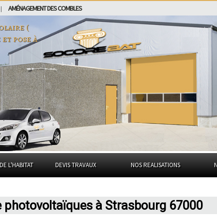
AMÉNAGEMENT DES COMBLES
|
laire (
 et pose à
DE L'HABITAT
DEVIS TRAVAUX
NOS REALISATIONS
e photovoltaïques à Strasbourg 67000