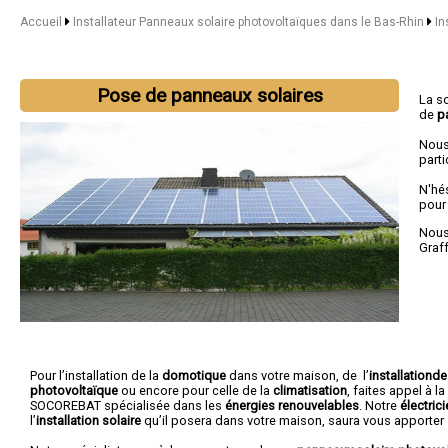
Accueil
Installateur Panneaux solaire photovoltaïques dans le Bas-Rhin
In
Pose de panneaux solaires
La s
de
p
Nous
parti
N'hé
pour
Nous 
Graf
Pour l’installation de la
domotique
dans votre maison, de l’
installationd
photovoltaïque
ou encore pour celle de la
climatisation
, faites appel à l
SOCOREBAT spécialisée dans les
énergies renouvelables
. Notre
électric
l’
installation solaire
qu’il posera dans votre maison, saura vous apporter 