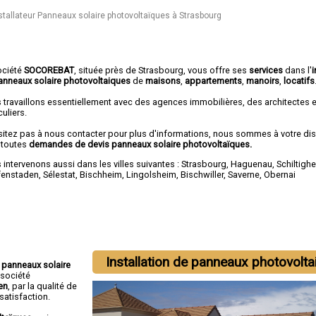
stallateur Panneaux solaire photovoltaïques à Strasbourg
ociété
SOCOREBAT
, située près de Strasbourg, vous offre ses
services
dans l'
i
anneaux solaire photovoltaiques
de
maisons
,
appartements
,
manoirs
,
locatifs
 travaillons essentiellement avec des agences immobilières, des architectes 
culiers.
sitez pas à nous contacter pour plus d'informations, nous sommes à votre di
 toutes
demandes de devis panneaux solaire photovoltaïques.
intervenons aussi dans les villes suivantes :
Strasbourg
,
Haguenau
,
Schiltigh
fenstaden
,
Sélestat
,
Bischheim
,
Lingolsheim
,
Bischwiller
,
Saverne
,
Obernai
Installation de panneaux photovolt
e panneaux solaire
a société
ien
, par la qualité de
satisfaction.