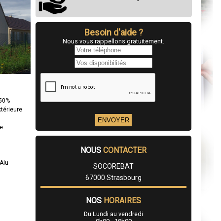
Besoin d'aide ?
Nous vous rappellons gratuitement.
 50%
xtérieure
re
NOUS
CONTACTER
Alu
SOCOREBAT
67000 Strasbourg
NOS
HORAIRES
Du Lundi au vendredi