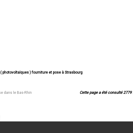
 ( photovoltaïques ) fourniture et pose à Strasbourg
e ( photovoltaïques ) fourniture et pose à Haguenau
( photovoltaïques ) fourniture et pose à Schiltigheim
tovoltaïques ) fourniture et pose à Illkirch-Graffenstaden
Cette page a été consulté 2779 f
ose dans le Bas-Rhin
e ( photovoltaïques ) fourniture et pose à Sélestat
 ( photovoltaïques ) fourniture et pose à Bischheim
( photovoltaïques ) fourniture et pose à Lingolsheim
 ( photovoltaïques ) fourniture et pose à Bischwiller
re ( photovoltaïques ) fourniture et pose à Saverne
re ( photovoltaïques ) fourniture et pose à Obernai
e ( photovoltaïques ) fourniture et pose à Ostwald
e ( photovoltaïques ) fourniture et pose à Hœnheim