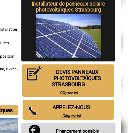
Installateur de panneaux solaire
photovoltaïques Strasbourg
nstallation
.
et des
sposition
eim
,
Illkirch-
DEVIS PANNEAUX
PHOTOVOLTAÏQUES
STRASBOURG
Cliquez ici
APPELEZ-NOUS
aiques
Cliquez-ici
Financement possible