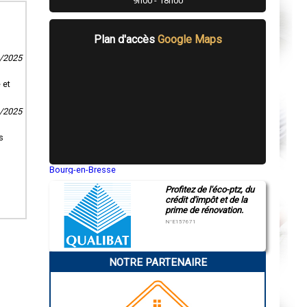
9h00 - 18h00
Plan d'accès
Google Maps
4/2025
 et
3/2025
s
Bourg-en-Bresse
Saint-Quentin
Profitez de l'éco-ptz, du
Montluçon
crédit d'impôt et de la
Manosque
prime de rénovation.
Gap
Nice
N°E157671
Annonay
Charleville-Mézières
Pamiers
NOTRE PARTENAIRE
Troyes
Narbonne
Rodez
Marseille
Caen