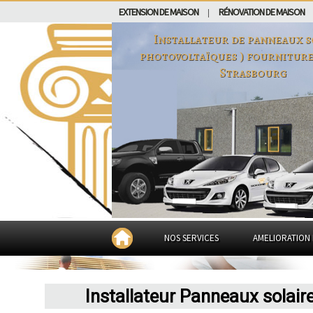
EXTENSION DE MAISON
RÉNOVATION DE MAISON
|
Installateur de panneaux so
photovoltaïques ) fourniture
Strasbourg
NOS SERVICES
AMELIORATION 
Installateur Panneaux solair