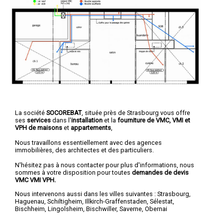
La société
SOCOREBAT
, située près de Strasbourg vous offre
ses
services
dans l'
installation
et la
fourniture de VMC, VMI et
VPH de maisons
et
appartements
,
Nous travaillons essentiellement avec des agences
immobilières, des architectes et des particuliers.
N'hésitez pas à nous contacter pour plus d'informations, nous
sommes à votre disposition pour toutes
demandes de devis
VMC VMI VPH.
Nous intervenons aussi dans les villes suivantes :
Strasbourg
,
Haguenau
,
Schiltigheim
,
Illkirch-Graffenstaden
,
Sélestat
,
Bischheim
,
Lingolsheim
,
Bischwiller
,
Saverne
,
Obernai