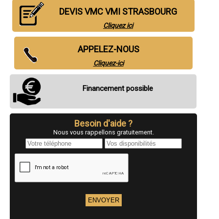
- SOCOREBAT Entreprise de ventilation positive pour l'habitat Installe,
pose, fournis VPH, VMC, VMI à Molsheim
DEVIS VMC VMI STRASBOURG
- SOCOREBAT Entreprise de ventilation positive pour l'habitat Installe,
pose, fournis VPH, VMC, VMI à Wissembourg
Cliquez ici
- SOCOREBAT Entreprise de ventilation positive pour l'habitat Installe,
pose, fournis VPH, VMC, VMI à Souffelweyersheim
- SOCOREBAT Entreprise de ventilation positive pour l'habitat Installe,
APPELEZ-NOUS
pose, fournis VPH, VMC, VMI à Geispolsheim
- SOCOREBAT Entreprise de ventilation positive pour l'habitat Installe,
Cliquez-ici
pose, fournis VPH, VMC, VMI à Barr
- SOCOREBAT Entreprise de ventilation positive pour l'habitat Installe,
pose, fournis VPH, VMC, VMI à Eckbolsheim
- SOCOREBAT Entreprise de ventilation positive pour l'habitat Installe,
Financement possible
pose, fournis VPH, VMC, VMI à La Wantzenau
- SOCOREBAT Entreprise de ventilation positive pour l'habitat Installe,
pose, fournis VPH, VMC, VMI à Mutzig
- SOCOREBAT Entreprise de ventilation positive pour l'habitat Installe,
pose, fournis VPH, VMC, VMI à Vendenheim
Besoin d'aide ?
- SOCOREBAT Entreprise de ventilation positive pour l'habitat Installe,
Nous vous rappellons gratuitement.
pose, fournis VPH, VMC, VMI à Wasselonne
- SOCOREBAT Entreprise de ventilation positive pour l'habitat Installe,
pose, fournis VPH, VMC, VMI à Reichshoffen
- SOCOREBAT Entreprise de ventilation positive pour l'habitat Installe,
pose, fournis VPH, VMC, VMI à Benfeld
- SOCOREBAT Entreprise de ventilation positive pour l'habitat Installe,
pose, fournis VPH, VMC, VMI à Fegersheim
- SOCOREBAT Entreprise de ventilation positive pour l'habitat Installe,
pose, fournis VPH, VMC, VMI à Mundolsheim
- SOCOREBAT Entreprise de ventilation positive pour l'habitat Installe,
pose, fournis VPH, VMC, VMI à Drusenheim
- SOCOREBAT Entreprise de ventilation positive pour l'habitat Installe,