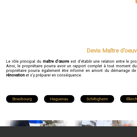
Devis Maître d'oeu
Le rôle principal du
maître d’œuvre
est d’établir une relation entre le pro
Ainsi, le propriétaire pourra avoir un rapport complet à tout moment d
propriétaire pourra également être informé en amont du démarrage de
rénovation
et s’y préparer en conséquence.
Strasbourg
Haguenau
Schiltigheim
Illkir
Ostwald
Hœnheim
Erstein
Brumath
La Wantzenau
Mutzig
Vendenheim
Wass