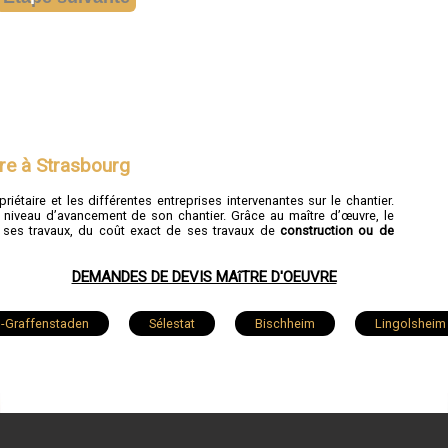
vre à Strasbourg
priétaire et les différentes entreprises intervenantes sur le chantier.
u niveau d’avancement de son chantier. Grâce au maître d’œuvre, le
 ses travaux, du coût exact de ses travaux de
construction ou de
DEMANDES DE DEVIS MAîTRE D'OEUVRE
ch-Graffenstaden
Sélestat
Bischheim
Lingolsheim
Molsheim
Wissembourg
Souffelweyersheim
elonne
Reichshoffen
Benfeld
Fegersheim