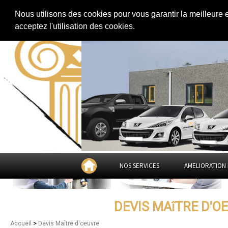
Extension de maison
|
Rénovation de maison
|
Aménagement des combles
Nous utilisons des cookies pour vous garantir la meilleure 
Devis Maître d'oeuvre à
Str
acceptez l'utilisation des cookies.
NOS SERVICES
AMELIORATION 
DEVIS MAîTRE D'
>
Accueil
Devis Maître d'oeuvre