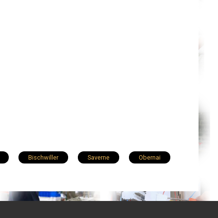
Bischwiller
Saverne
Obernai
Geispolsheim
Barr
Eckbolsheim
Mundolsheim
Drusenheim