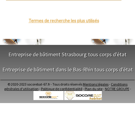
- Entreprise de ravalement/Enduit à Wittisheim
- Entreprise de ravalement/Enduit à Ebersheim
- Entreprise de ravalement/Enduit à Griesheim-près-Molsheim
- Entreprise de ravalement/Enduit à Herbitzheim
Termes de recherche les plus utilisés
- Entreprise de ravalement/Enduit à Beinheim
- Entreprise de ravalement/Enduit à Muttersholtz
- Entreprise de ravalement/Enduit à Dambach-la-Ville
- Entreprise de ravalement/Enduit à Andlau
- Entreprise de ravalement/Enduit à Lutzelhouse
- Entreprise de ravalement/Enduit à Seebach
Entreprise de bâtiment Strasbourg tous corps d'état
- Entreprise de ravalement/Enduit à Entzheim
- Entreprise de ravalement/Enduit à Wœrth
NOS SERVICES
Entreprise de bâtiment dans le Bas-Rhin tous corps d'état
- Entreprise de ravalement/Enduit à Oberhaslach
- Entreprise de ravalement/Enduit à Ville
Maitrise d'oeuvre Strasbourg
- Entreprise de ravalement/Enduit à Mommenheim
NOS SERVICES
Conception Plan Strasbourg
© 2020-2023 socorebat-67.fr - Tous droits réservés
Mentions légales
-
Conditions
- Entreprise de ravalement/Enduit à Lembach
Terrassement Strasbourg
générales d'utilisation
-
Politique de confidentialité
-
Plan du site
-
NOTRE GROUPE
-
Maitrise d'oeuvre dans le Bas-Rhin
- Entreprise de ravalement/Enduit à Still
Maçonnerie Strasbourg
Conception Plan dans le Bas-Rhin
- Entreprise de ravalement/Enduit à Mittelhausbergen
Charpente Strasbourg
Terrassement dans le Bas-Rhin
- Entreprise de ravalement/Enduit à Nordhouse
Couverture Strasbourg
Maçonnerie dans le Bas-Rhin
- Entreprise de ravalement/Enduit à Keskastel
Menuiserie Bois PVC Alu Strasbourg
Charpente dans le Bas-Rhin
- Entreprise de ravalement/Enduit à Wingen-sur-Moder
Ravalement enduit Strasbourg
Couverture dans le Bas-Rhin
- Entreprise de ravalement/Enduit à Surbourg
Plomberie Strasbourg
Menuiserie Bois PVC Alu dans le Bas-Rhin
- Entreprise de ravalement/Enduit à Rohrwiller
Electricité Strasbourg
Ravalement enduit dans le Bas-Rhin
- Entreprise de ravalement/Enduit à Westhoffen
Carrelage Faïence Strasbourg
Plomberie dans le Bas-Rhin
- Entreprise de ravalement/Enduit à Obermodern-Zutzendorf