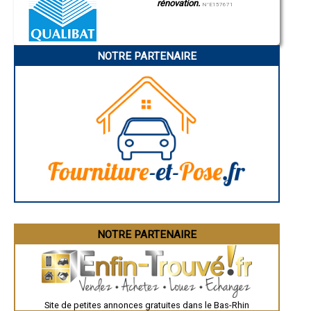
rénovation.
N°E157671
- Entreprise de ravalement/Enduit à Hilsenheim
- Entreprise de ravalement/Enduit à Huttenheim
- Entreprise de ravalement/Enduit à Lipsheim
- Entreprise de ravalement/Enduit à Schirmeck
NOTRE PARTENAIRE
- Entreprise de ravalement/Enduit à Bœrsch
- Entreprise de ravalement/Enduit à Dorlisheim
- Entreprise de ravalement/Enduit à Kilstett
- Entreprise de ravalement/Enduit à Geudertheim
- Entreprise de ravalement/Enduit à Kaltenhouse
- Entreprise de ravalement/Enduit à Wisches
- Entreprise de ravalement/Enduit à Lauterbourg
- Entreprise de ravalement/Enduit à Berstett
- Entreprise de ravalement/Enduit à Schirrhein
- Entreprise de ravalement/Enduit à Achenheim
- Entreprise de ravalement/Enduit à Offendorf
- Entreprise de ravalement/Enduit à Ittenheim
- Entreprise de ravalement/Enduit à Monswiller
- Entreprise de ravalement/Enduit à Rœschwoog
NOTRE PARTENAIRE
- Entreprise de ravalement/Enduit à Epfig
- Entreprise de ravalement/Enduit à Oberschaeffolsheim
- Entreprise de ravalement/Enduit à Sessenheim
- Entreprise de ravalement/Enduit à Mothern
- Entreprise de ravalement/Enduit à Hatten
- Entreprise de ravalement/Enduit à Steinbourg
Site de petites annonces gratuites dans le Bas-Rhin