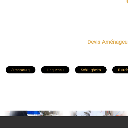
Devis Aménageu
Strasbourg
Haguenau
Schiltigheim
Illkir
Ostwald
Hœnheim
Erstein
Brumath
La Wantzenau
Mutzig
Vendenheim
Wass
Oberhausbergen
Soufflenheim
Schweighouse-sur
Niederbronn-les-Bains
Hœrdt
Marckolsheim