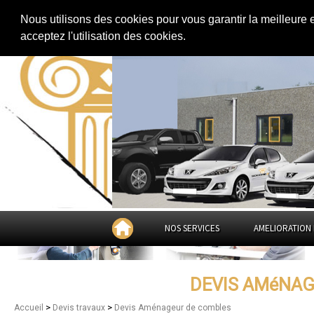
Extension de maison
|
Rénovation de maison
|
Aménagement des combles
Nous utilisons des cookies pour vous garantir la meilleure 
Devis Aménageur de combles dan
acceptez l'utilisation des cookies.
NOS SERVICES
AMELIORATION 
DEVIS AMéNAG
>
>
Accueil
Devis travaux
Devis Aménageur de combles