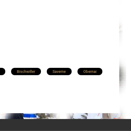
Bischwiller
Saverne
Obernai
Geispolsheim
Barr
Eckbolsheim
Mundolsheim
Drusenheim
mbsheim
Reichstett
Bouxwiller
Plobsheim