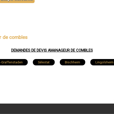
r de combles
DEMANDES DE DEVIS AMéNAGEUR DE COMBLES
ch-Graffenstaden
Sélestat
Bischheim
Lingolsheim
Molsheim
Wissembourg
Souffelweyersheim
elonne
Reichshoffen
Benfeld
Fegersheim
-Moder
Eschau
Rosheim
Herrlisheim
Ga
Châtenois
Ingwiller
Betschdorf
Wolfisheim