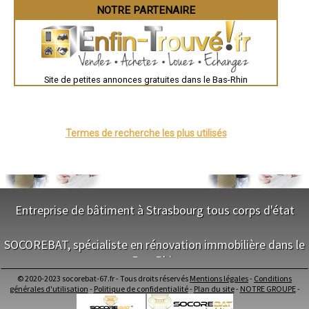
Chartres
NOTRE PARTENAIRE
- Artisan plaquiste à Ittenheim
Brest
- Artisan plaquiste à Monswiller
Nîmes
- Artisan plaquiste à Rœschwoog
Toulouse
Auch
- Artisan plaquiste à Epfig
Bordeaux
- Artisan plaquiste à Oberschaeffolsheim
Montpellier
- Artisan plaquiste à Sessenheim
Site de petites annonces gratuites dans le Bas-Rhin
Rennes
- Artisan plaquiste à Mothern
Châteauroux
- Artisan plaquiste à Hatten
Tours
Grenoble
- Artisan plaquiste à Steinbourg
Dole
- Artisan plaquiste à Wittisheim
Mont-de-Marsan
Termes de recherche les plus utilisés
- Artisan plaquiste à Ebersheim
Blois
- Artisan plaquiste à Griesheim-près-Molsheim
Saint-Étienne
- Artisan plaquiste à Herbitzheim
Le Puy-en-Velay
Nantes
- Artisan plaquiste à Beinheim
Orléans
- Artisan plaquiste à Muttersholtz
Cahors
- Artisan plaquiste à Dambach-la-Ville
Agen
Entreprise de bâtiment à Strasbourg tous corps d'état
- Artisan plaquiste à Andlau
Mende
- Artisan plaquiste à Lutzelhouse
Angers
NOS SERVICES
Cherbourg-Octeville
- Artisan plaquiste à Seebach
SOCOREBAT, spécialiste en rénovation immobilière dans le
Reims
- Artisan plaquiste à Entzheim
Saint-Dizier
Bas-Rhin
Maitrise d'oeuvre Strasbourg
- Artisan plaquiste à Wœrth
Laval
Conception Plan Strasbourg
Nancy
- Artisan plaquiste à Oberhaslach
© 2020-2023 socorebat-67.fr - Tous droits réservés
Mentions légales
-
Conditions
Terrassement Strasbourg
NOS SERVICES
Verdun
générales d'utilisation
-
Politique de confidentialité
-
Plan du site
-
NOTRE GROUPE
-
- Artisan plaquiste à Ville
Maçonnerie Strasbourg
Lorient
- Artisan plaquiste à Mommenheim
Charpente Strasbourg
Metz