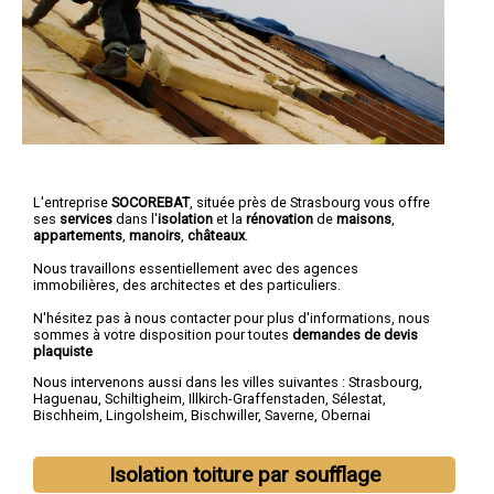
L'entreprise
SOCOREBAT
, située près de Strasbourg vous offre
ses
services
dans l'
isolation
et la
rénovation
de
maisons
,
appartements
,
manoirs
,
châteaux
.
Nous travaillons essentiellement avec des agences
immobilières, des architectes et des particuliers.
N'hésitez pas à nous contacter pour plus d'informations, nous
sommes à votre disposition pour toutes
demandes de devis
plaquiste
Nous intervenons aussi dans les villes suivantes :
Strasbourg
,
Haguenau
,
Schiltigheim
,
Illkirch-Graffenstaden
,
Sélestat
,
Bischheim
,
Lingolsheim
,
Bischwiller
,
Saverne
,
Obernai
Isolation toiture par soufflage