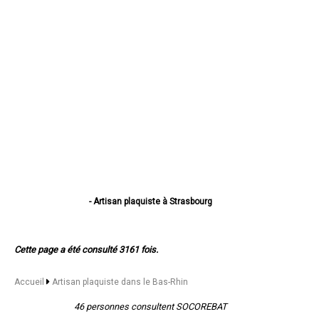
- Artisan plaquiste à Strasbourg
- Artisan plaquiste à Haguenau
- Artisan plaquiste à Schiltigheim
- Artisan plaquiste à Illkirch-Graffenstaden
Cette page a été consulté 3161 fois.
- Artisan plaquiste à Sélestat
- Artisan plaquiste à Bischheim
- Artisan plaquiste à Lingolsheim
Accueil
Artisan plaquiste dans le Bas-Rhin
- Artisan plaquiste à Bischwiller
- Artisan plaquiste à Saverne
46 personnes consultent SOCOREBAT
- Artisan plaquiste à Obernai