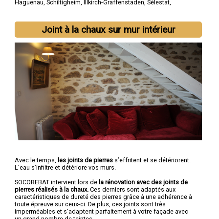
Haguenau
,
Schiltigheim
,
Illkirch-Graffenstaden
,
Sélestat
,
Bischheim
,
Lingolsheim
,
Bischwiller
,
Saverne
,
Obernai
Joint à la chaux sur mur intérieur
Avec le temps,
les joints de pierres
s’effritent et se détériorent.
L’eau s’infiltre et détériore vos murs.
SOCOREBAT intervient lors de
la rénovation avec des joints de
pierres réalisés à la chaux.
Ces derniers sont adaptés aux
caractéristiques de dureté des pierres grâce à une adhérence à
toute épreuve sur ceux-ci. De plus, ces joints sont très
imperméables et s’adaptent parfaitement à votre façade avec
un grand nombre de teintes.