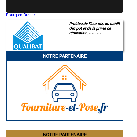
- Bilan Thermique à Bœrsch
- Bilan Thermique à Dorlisheim
Bourg-en-Bresse
- Bilan Thermique à Kilstett
Saint-Quentin
- Bilan Thermique à Geudertheim
Profitez de l'éco-ptz, du crédit
Montluçon
- Bilan Thermique à Kaltenhouse
d'impôt et de la prime de
Manosque
- Bilan Thermique à Wisches
rénovation.
Gap
N°E157671
Nice
- Bilan Thermique à Lauterbourg
Annonay
- Bilan Thermique à Berstett
Charleville-Mézières
- Bilan Thermique à Schirrhein
Pamiers
- Bilan Thermique à Achenheim
NOTRE PARTENAIRE
Troyes
- Bilan Thermique à Offendorf
Narbonne
Rodez
- Bilan Thermique à Ittenheim
Marseille
- Bilan Thermique à Monswiller
Caen
- Bilan Thermique à Rœschwoog
Aurillac
- Bilan Thermique à Epfig
Angoulême
La Rochelle
- Bilan Thermique à Oberschaeffolsheim
Bourges
- Bilan Thermique à Sessenheim
Brive-la-Gaillarde
- Bilan Thermique à Mothern
Dijon
- Bilan Thermique à Hatten
Saint-Brieuc
- Bilan Thermique à Steinbourg
Guéret
Périgueux
- Bilan Thermique à Wittisheim
Besançon
- Bilan Thermique à Ebersheim
Valence
- Bilan Thermique à Griesheim-près-Molsheim
Évreux
- Bilan Thermique à Herbitzheim
Chartres
NOTRE PARTENAIRE