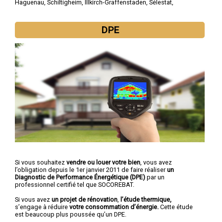
Haguenau
,
Schiltigheim
,
Illkirch-Graffenstaden
,
Sélestat
,
Bischheim
,
Lingolsheim
,
Bischwiller
,
Saverne
,
Obernai
DPE
Si vous souhaitez
vendre ou louer votre bien
, vous avez
l’obligation depuis le 1er janvier 2011 de faire réaliser
un
Diagnostic de Performance Énergétique (DPE)
par un
professionnel certifié tel que SOCOREBAT.
Si vous avez
un projet de rénovation
,
l’étude thermique,
s’engage à réduire
votre consommation d’énergie.
Cette étude
est beaucoup plus poussée qu’un DPE.