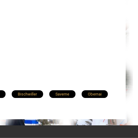
Bischwiller
Saverne
Obernai
Geispolsheim
Barr
Eckbolsheim
Mundolsheim
Drusenheim
mbsheim
Reichstett