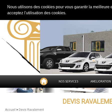
Extension de maison
|
Rénovation de maison
|
Aménagement des combles
Nous utilisons des cookies pour vous garantir la meilleure 
Devis Ravalement à
Stras
acceptez l'utilisation des cookies.
NOS SERVICES
AMELIORATION 
DEVIS RAVALEM
>
Accueil
Devis Ravalement