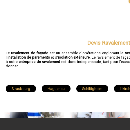
Devis Ravalement
Le
ravalement de façade
est un ensemble d'opérations englobant le
ne
l'
installation de parements
et d'
isolation extérieure
. Le ravalement de faça
à notre
entreprise de ravalement
est donc indispensable, tant pour l'exécu
donner.
Strasbourg
Haguenau
Schiltigheim
Illkir
Ostwald
Hœnheim
Erstein
Brumath
La Wantzenau
Mutzig
Vendenheim
Wass
Oberhausbergen
Soufflenheim
Schweighouse-sur