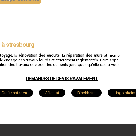
 à strasbourg
ttoyage
, la
rénovation des enduits
, la
réparation des murs
et même
de engage des travaux lourds et strictement réglementés. Faire appel
tion des travaux que pour les conseils juridiques qu'elle saura vous
DEMANDES DE DEVIS RAVALEMENT
ch-Graffenstaden
Sélestat
Bischheim
Lingolsheim
Molsheim
Wissembourg
Souffelweyersheim
elonne
Reichshoffen
Benfeld
Fegersheim
-Moder
Eschau
Rosheim
Herrlisheim
Ga