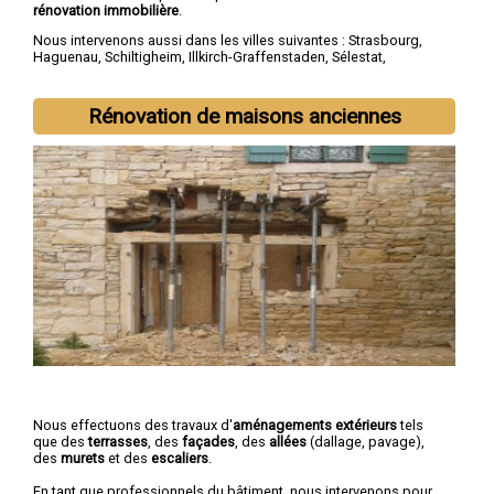
rénovation immobilière
.
Nous intervenons aussi dans les villes suivantes :
Strasbourg
,
Haguenau
,
Schiltigheim
,
Illkirch-Graffenstaden
,
Sélestat
,
Bischheim
,
Lingolsheim
,
Bischwiller
,
Saverne
,
Obernai
Rénovation de maisons anciennes
Nous effectuons des travaux d'
aménagements extérieurs
tels
que des
terrasses
, des
façades
, des
allées
(dallage, pavage),
des
murets
et des
escaliers
.
En tant que professionnels du bâtiment, nous intervenons pour