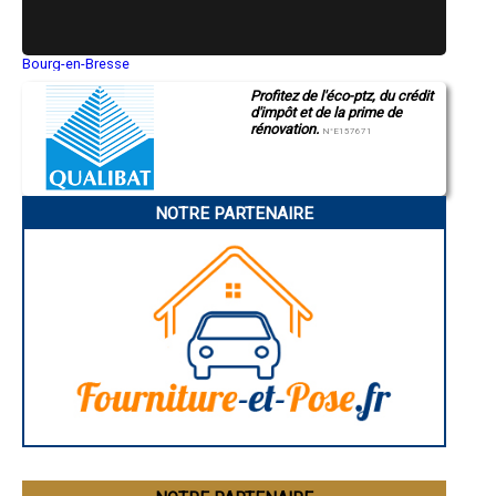
- Entreprise de rénovation immobilière à Sessenheim
- Entreprise de rénovation immobilière à Mothern
- Entreprise de rénovation immobilière à Hatten
- Entreprise de rénovation immobilière à Steinbourg
Bourg-en-Bresse
Saint-Quentin
- Entreprise de rénovation immobilière à Wittisheim
Profitez de l'éco-ptz, du crédit
Montluçon
- Entreprise de rénovation immobilière à Ebersheim
d'impôt et de la prime de
Manosque
- Entreprise de rénovation immobilière à Griesheim-près-Molsheim
rénovation.
Gap
N°E157671
- Entreprise de rénovation immobilière à Herbitzheim
Nice
- Entreprise de rénovation immobilière à Beinheim
Annonay
Charleville-Mézières
- Entreprise de rénovation immobilière à Muttersholtz
Pamiers
- Entreprise de rénovation immobilière à Dambach-la-Ville
NOTRE PARTENAIRE
Troyes
- Entreprise de rénovation immobilière à Andlau
Narbonne
- Entreprise de rénovation immobilière à Lutzelhouse
Rodez
- Entreprise de rénovation immobilière à Seebach
Marseille
Caen
- Entreprise de rénovation immobilière à Entzheim
Aurillac
- Entreprise de rénovation immobilière à Wœrth
Angoulême
- Entreprise de rénovation immobilière à Oberhaslach
La Rochelle
- Entreprise de rénovation immobilière à Ville
Bourges
Brive-la-Gaillarde
- Entreprise de rénovation immobilière à Mommenheim
Dijon
- Entreprise de rénovation immobilière à Lembach
Saint-Brieuc
- Entreprise de rénovation immobilière à Still
Guéret
- Entreprise de rénovation immobilière à Mittelhausbergen
Périgueux
- Entreprise de rénovation immobilière à Nordhouse
Besançon
Valence
- Entreprise de rénovation immobilière à Keskastel
Évreux
- Entreprise de rénovation immobilière à Wingen-sur-Moder
Chartres