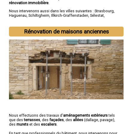
rénovation immobilière
.
Nous intervenons aussi dans les villes suivantes :
Strasbourg
,
Haguenau
,
Schiltigheim
,
Illkirch-Graffenstaden
,
Sélestat
,
Bischheim
,
Lingolsheim
,
Bischwiller
,
Saverne
,
Obernai
Rénovation de maisons anciennes
Nous effectuons des travaux d'
aménagements extérieurs
tels
que des
terrasses
, des
façades
, des
allées
(dallage, pavage),
des
murets
et des
escaliers
.
En tant que professionnels du bâtiment, nous intervenons pour