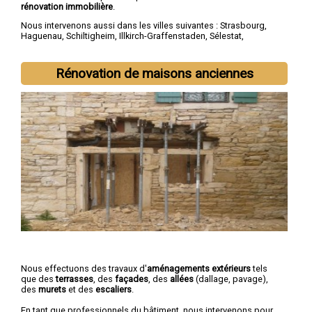
rénovation immobilière
.
Nous intervenons aussi dans les villes suivantes :
Strasbourg
,
Haguenau
,
Schiltigheim
,
Illkirch-Graffenstaden
,
Sélestat
,
Bischheim
,
Lingolsheim
,
Bischwiller
,
Saverne
,
Obernai
Rénovation de maisons anciennes
Nous effectuons des travaux d'
aménagements extérieurs
tels
que des
terrasses
, des
façades
, des
allées
(dallage, pavage),
des
murets
et des
escaliers
.
En tant que professionnels du bâtiment, nous intervenons pour