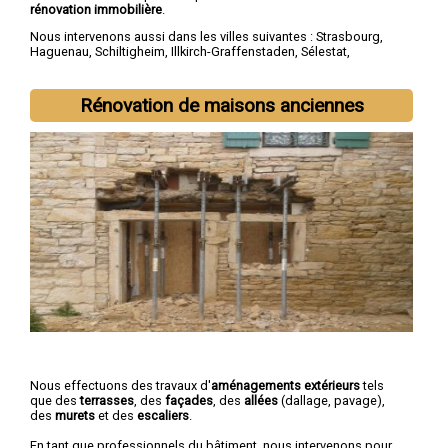
rénovation immobilière
.
Nous intervenons aussi dans les villes suivantes :
Strasbourg
,
Haguenau
,
Schiltigheim
,
Illkirch-Graffenstaden
,
Sélestat
,
Bischheim
,
Lingolsheim
,
Bischwiller
,
Saverne
,
Obernai
Rénovation de maisons anciennes
Nous effectuons des travaux d'
aménagements extérieurs
tels
que des
terrasses
, des
façades
, des
allées
(dallage, pavage),
des
murets
et des
escaliers
.
En tant que professionnels du bâtiment, nous intervenons pour