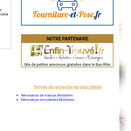
La Rochelle
Bourges
s
Brive-la-Gaillarde
notre
Dijon
Saint-Brieuc
Guéret
Périgueux
Besançon
NOTRE PARTENAIRE
Valence
Évreux
Chartres
Brest
Nîmes
Toulouse
Site de petites annonces gratuites dans le Bas-Rhin
Auch
Bordeaux
Montpellier
Rennes
Châteauroux
Termes de recherche les plus utilisés
Tours
Grenoble
Rénovation de maison Molsheim
Dole
Rénovation immobilière Molsheim
Mont-de-Marsan
Blois
Saint-Étienne
Le Puy-en-Velay
Nantes
Orléans
Cahors