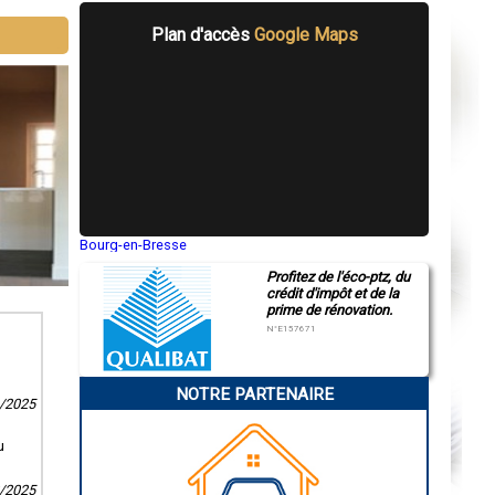
Plan d'accès
Google Maps
Bourg-en-Bresse
Saint-Quentin
Profitez de l'éco-ptz, du
Montluçon
crédit d'impôt et de la
Manosque
prime de rénovation.
Gap
Nice
N°E157671
Annonay
Charleville-Mézières
Pamiers
NOTRE PARTENAIRE
Troyes
1/2025
Narbonne
Rodez
Marseille
u
Caen
Aurillac
2/2025
Angoulême