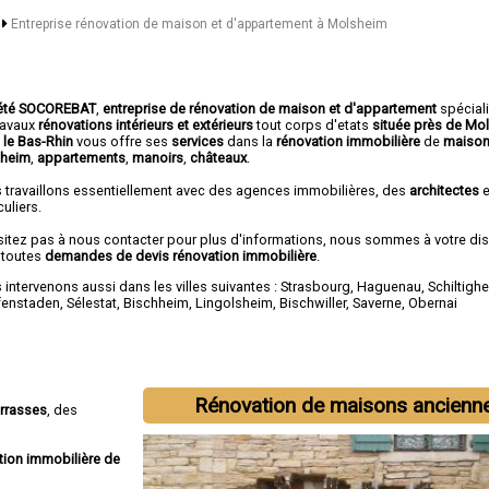
n
Entreprise rénovation de maison et d'appartement à Molsheim
été SOCOREBAT
,
entreprise de rénovation de maison et d'appartement
spécial
travaux
rénovations intérieurs et extérieurs
tout corps d'etats
située près de Mo
 le Bas-Rhin
vous offre ses
services
dans la
rénovation immobilière
de
maison
heim
,
appartements
,
manoirs
,
châteaux
.
 travaillons essentiellement avec des agences immobilières, des
architectes
e
culiers.
sitez pas à nous contacter pour plus d'informations, nous sommes à votre di
 toutes
demandes de devis rénovation immobilière
.
intervenons aussi dans les villes suivantes :
Strasbourg
,
Haguenau
,
Schiltigh
fenstaden
,
Sélestat
,
Bischheim
,
Lingolsheim
,
Bischwiller
,
Saverne
,
Obernai
Rénovation de maisons ancienn
errasses
, des
tion immobilière de