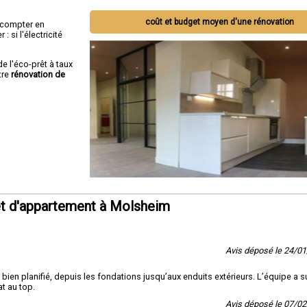
coût et budget moyen d'une rénovation
ut compter en
 si l'électricité
de l'éco-prêt à taux
tre
rénovation de
t d'appartement à Molsheim
Avis déposé le 24/0
bien planifié, depuis les fondations jusqu’aux enduits extérieurs. L’équipe a s
t au top.
Avis déposé le 07/0