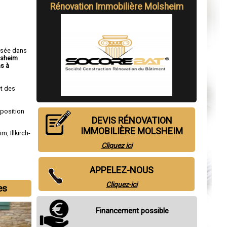
Rénovation Immobilière Molsheim
isée dans
lsheim
s à
t des
sposition
DEVIS RÉNOVATION
IMMOBILIÈRE MOLSHEIM
eim
,
Illkirch-
Cliquez ici
APPELEZ-NOUS
Cliquez-ici
es
Financement possible