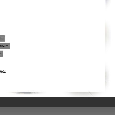
Agen
Mende
Angers
Cherbourg-Octeville
Reims
Saint-Dizier
Laval
Nancy
Verdun
Lorient
eim
Metz
Nevers
lsheim
Lille
Beauvais
m
Alençon
Calais
Clermont-Ferrand
Pau
Tarbes
ois.
Perpignan
Strasbourg
Mulhouse
Lyon
Vesoul
Chalon-sur-Saône
Le Mans
Chambéry
Annecy
Paris
Le Havre