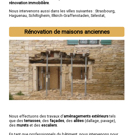
rénovation immobilière
.
Nous intervenons aussi dans les villes suivantes :
Strasbourg
,
Haguenau
,
Schiltigheim
,
Illkirch-Graffenstaden
,
Sélestat
,
Bischheim
,
Lingolsheim
,
Bischwiller
,
Saverne
,
Obernai
Rénovation de maisons anciennes
Nous effectuons des travaux d'
aménagements extérieurs
tels
que des
terrasses
, des
façades
, des
allées
(dallage, pavage),
des
murets
et des
escaliers
.
En tant que professionnels du bâtiment, nous intervenons pour