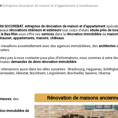
n
Entreprise rénovation de maison et d'appartement à Issenhausen
été SOCOREBAT
,
entreprise de rénovation de maison et d'appartement
spécial
travaux
rénovations intérieurs et extérieurs
tout corps d'etats
située près de Is
 le Bas-Rhin
vous offre ses
services
dans la
rénovation immobilière
de
maison
nhausen
,
appartements
,
manoirs
,
châteaux
.
 travaillons essentiellement avec des agences immobilières, des
architectes
e
culiers.
sitez pas à nous contacter pour plus d'informations, nous sommes à votre di
 toutes
demandes de devis rénovation immobilière
.
intervenons aussi dans les villes suivantes :
Strasbourg
,
Haguenau
,
Schiltigh
fenstaden
,
Sélestat
,
Bischheim
,
Lingolsheim
,
Bischwiller
,
Saverne
,
Obernai
Rénovation de maisons ancienn
errasses
, des
tion immobilière de