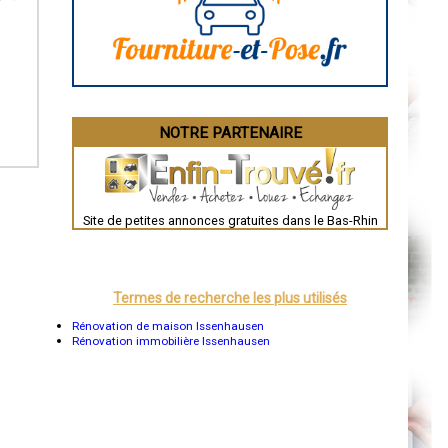
La Rochelle
Bourges
Brive-la-Gaillarde
Dijon
Saint-Brieuc
Guéret
Périgueux
Besançon
NOTRE PARTENAIRE
Valence
Évreux
Chartres
Brest
Nîmes
Toulouse
Site de petites annonces gratuites dans le Bas-Rhin
Auch
Bordeaux
Montpellier
Rennes
Châteauroux
Termes de recherche les plus utilisés
Tours
Grenoble
Rénovation de maison Issenhausen
Dole
Rénovation immobilière Issenhausen
Mont-de-Marsan
Blois
Saint-Étienne
Le Puy-en-Velay
Nantes
Orléans
Cahors