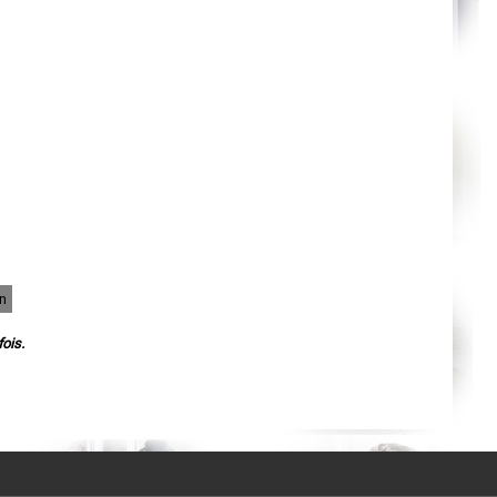
Agen
Mende
Angers
Cherbourg-Octeville
Reims
Saint-Dizier
Laval
Nancy
Verdun
Lorient
Metz
Nevers
Lille
Beauvais
Alençon
Calais
Clermont-Ferrand
Pau
n
Tarbes
Perpignan
Strasbourg
ois.
Mulhouse
Lyon
Vesoul
Chalon-sur-Saône
Le Mans
Chambéry
Annecy
Paris
Le Havre