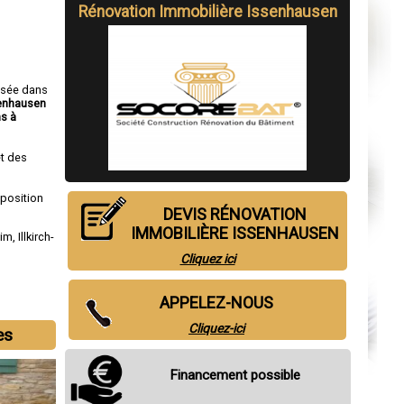
Rénovation Immobilière Issenhausen
isée dans
senhausen
s à
t des
sposition
DEVIS RÉNOVATION
IMMOBILIÈRE ISSENHAUSEN
eim
,
Illkirch-
Cliquez ici
APPELEZ-NOUS
Cliquez-ici
es
Financement possible