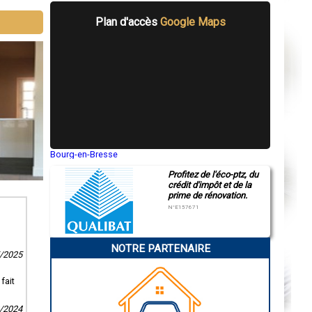
Plan d'accès
Google Maps
Bourg-en-Bresse
Saint-Quentin
Profitez de l'éco-ptz, du
Montluçon
crédit d'impôt et de la
Manosque
prime de rénovation.
Gap
Nice
N°E157671
Annonay
Charleville-Mézières
Pamiers
NOTRE PARTENAIRE
Troyes
5/2025
Narbonne
Rodez
Marseille
fait
Caen
Aurillac
2/2024
Angoulême