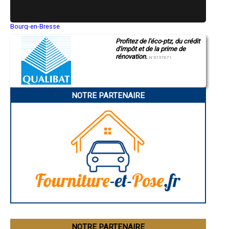
- Entreprise de rénovation immobilière à Mothern
- Entreprise de rénovation immobilière à Hatten
- Entreprise de rénovation immobilière à Steinbourg
Bourg-en-Bresse
Saint-Quentin
- Entreprise de rénovation immobilière à Wittisheim
Profitez de l'éco-ptz, du crédit
Montluçon
- Entreprise de rénovation immobilière à Ebersheim
d'impôt et de la prime de
Manosque
- Entreprise de rénovation immobilière à Griesheim-près-Molsheim
rénovation.
Gap
N°E157671
- Entreprise de rénovation immobilière à Herbitzheim
Nice
- Entreprise de rénovation immobilière à Beinheim
Annonay
Charleville-Mézières
- Entreprise de rénovation immobilière à Muttersholtz
Pamiers
- Entreprise de rénovation immobilière à Dambach-la-Ville
NOTRE PARTENAIRE
Troyes
- Entreprise de rénovation immobilière à Andlau
Narbonne
- Entreprise de rénovation immobilière à Lutzelhouse
Rodez
- Entreprise de rénovation immobilière à Seebach
Marseille
Caen
- Entreprise de rénovation immobilière à Entzheim
Aurillac
- Entreprise de rénovation immobilière à Wœrth
Angoulême
- Entreprise de rénovation immobilière à Oberhaslach
La Rochelle
- Entreprise de rénovation immobilière à Ville
Bourges
Brive-la-Gaillarde
- Entreprise de rénovation immobilière à Mommenheim
Dijon
- Entreprise de rénovation immobilière à Lembach
Saint-Brieuc
- Entreprise de rénovation immobilière à Still
Guéret
- Entreprise de rénovation immobilière à Mittelhausbergen
Périgueux
- Entreprise de rénovation immobilière à Nordhouse
Besançon
Valence
- Entreprise de rénovation immobilière à Keskastel
Évreux
- Entreprise de rénovation immobilière à Wingen-sur-Moder
Chartres
NOTRE PARTENAIRE