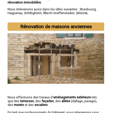
rénovation immobilière
.
Nous intervenons aussi dans les villes suivantes :
Strasbourg
,
Haguenau
,
Schiltigheim
,
Illkirch-Graffenstaden
,
Sélestat
,
Bischheim
,
Lingolsheim
,
Bischwiller
,
Saverne
,
Obernai
Rénovation de maisons anciennes
Nous effectuons des travaux d'
aménagements extérieurs
tels
que des
terrasses
, des
façades
, des
allées
(dallage, pavage),
des
murets
et des
escaliers
.
En tant que professionnels du bâtiment, nous intervenons pour