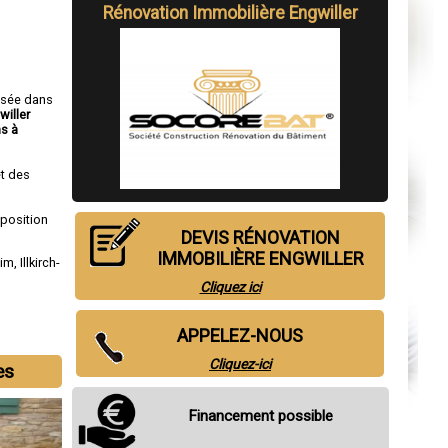
Rénovation Immobilière Engwiller
isée dans
willer
s à
t des
sposition
DEVIS RÉNOVATION
IMMOBILIÈRE ENGWILLER
eim
,
Illkirch-
Cliquez ici
APPELEZ-NOUS
Cliquez-ici
es
Financement possible