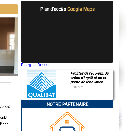
Plan d'accès
Google Maps
Bourg-en-Bresse
Saint-Quentin
Profitez de l'éco-ptz, du
Montluçon
crédit d'impôt et de la
Manosque
prime de rénovation.
Gap
Nice
N°E157671
Annonay
Charleville-Mézières
Pamiers
NOTRE PARTENAIRE
Troyes
1/2024
Narbonne
Rodez
Marseille
roulé
Caen
space
Aurillac
Angoulême