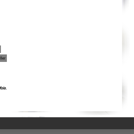
Agen
Mende
Angers
Cherbourg-Octeville
Reims
Saint-Dizier
Laval
Nancy
Verdun
Lorient
Metz
Nevers
Lille
ller
Beauvais
Alençon
Calais
Clermont-Ferrand
Pau
Tarbes
Perpignan
ois.
Strasbourg
Mulhouse
Lyon
Vesoul
Chalon-sur-Saône
Le Mans
Chambéry
Annecy
Paris
Le Havre