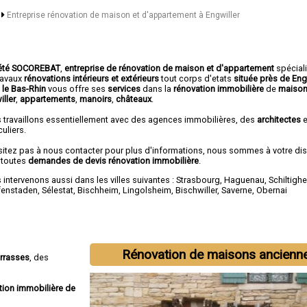
n
Entreprise rénovation de maison et d'appartement à Engwiller
été SOCOREBAT
,
entreprise de rénovation de maison et d'appartement
spécial
travaux
rénovations intérieurs et extérieurs
tout corps d'etats
située près de Eng
 le Bas-Rhin
vous offre ses
services
dans la
rénovation immobilière
de
maison
iller
,
appartements
,
manoirs
,
châteaux
.
 travaillons essentiellement avec des agences immobilières, des
architectes
e
culiers.
sitez pas à nous contacter pour plus d'informations, nous sommes à votre di
 toutes
demandes de devis rénovation immobilière
.
intervenons aussi dans les villes suivantes :
Strasbourg
,
Haguenau
,
Schiltigh
fenstaden
,
Sélestat
,
Bischheim
,
Lingolsheim
,
Bischwiller
,
Saverne
,
Obernai
Rénovation de maisons ancienn
errasses
, des
tion immobilière de