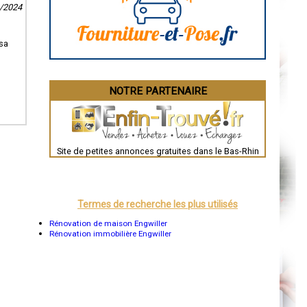
9/2024
La Rochelle
Bourges
Brive-la-Gaillarde
Dijon
 sa
Saint-Brieuc
Guéret
Périgueux
Besançon
NOTRE PARTENAIRE
Valence
Évreux
Chartres
Brest
Nîmes
Toulouse
Site de petites annonces gratuites dans le Bas-Rhin
Auch
Bordeaux
Montpellier
Rennes
Châteauroux
Termes de recherche les plus utilisés
Tours
Grenoble
Rénovation de maison Engwiller
Dole
Rénovation immobilière Engwiller
Mont-de-Marsan
Blois
Saint-Étienne
Le Puy-en-Velay
Nantes
Orléans
Cahors