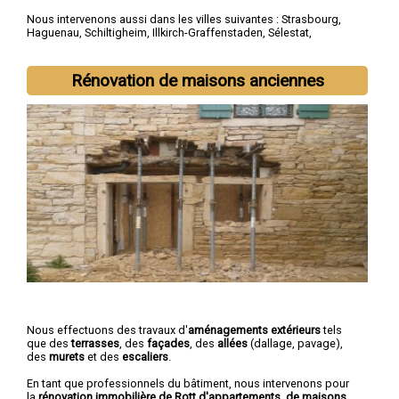
Nous intervenons aussi dans les villes suivantes :
Strasbourg
,
Haguenau
,
Schiltigheim
,
Illkirch-Graffenstaden
,
Sélestat
,
Bischheim
,
Lingolsheim
,
Bischwiller
,
Saverne
,
Obernai
Rénovation de maisons anciennes
Nous effectuons des travaux d'
aménagements extérieurs
tels
que des
terrasses
, des
façades
, des
allées
(dallage, pavage),
des
murets
et des
escaliers
.
En tant que professionnels du bâtiment, nous intervenons pour
la
rénovation immobilière de Rott d'appartements, de maisons