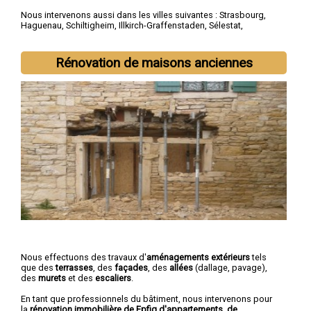
Nous intervenons aussi dans les villes suivantes :
Strasbourg
,
Haguenau
,
Schiltigheim
,
Illkirch-Graffenstaden
,
Sélestat
,
Bischheim
,
Lingolsheim
,
Bischwiller
,
Saverne
,
Obernai
Rénovation de maisons anciennes
Nous effectuons des travaux d'
aménagements extérieurs
tels
que des
terrasses
, des
façades
, des
allées
(dallage, pavage),
des
murets
et des
escaliers
.
En tant que professionnels du bâtiment, nous intervenons pour
la
rénovation immobilière de Epfig d'appartements, de