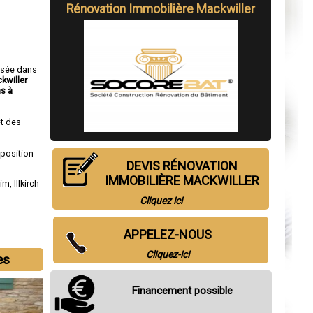
Rénovation Immobilière Mackwiller
isée dans
kwiller
s à
t des
sposition
DEVIS RÉNOVATION
IMMOBILIÈRE MACKWILLER
eim
,
Illkirch-
Cliquez ici
APPELEZ-NOUS
Cliquez-ici
es
Financement possible