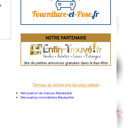
La Rochelle
s
Bourges
Brive-la-Gaillarde
Dijon
Saint-Brieuc
Guéret
Périgueux
Besançon
NOTRE PARTENAIRE
Valence
Évreux
Chartres
Brest
Nîmes
Toulouse
Site de petites annonces gratuites dans le Bas-Rhin
Auch
Bordeaux
Montpellier
Rennes
Châteauroux
Termes de recherche les plus utilisés
Tours
Grenoble
Rénovation de maison Mackwiller
Dole
Rénovation immobilière Mackwiller
Mont-de-Marsan
Blois
Saint-Étienne
Le Puy-en-Velay
Nantes
Orléans
Cahors