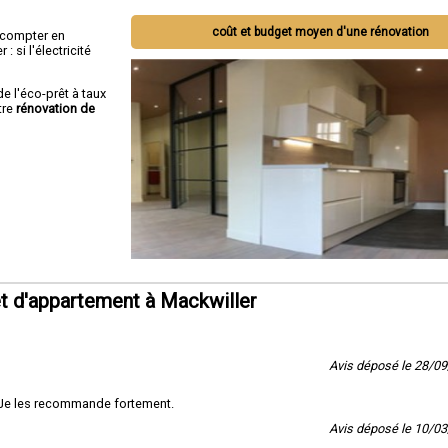
coût et budget moyen d'une rénovation
ut compter en
 si l'électricité
de l'éco-prêt à taux
tre
rénovation de
t d'appartement à Mackwiller
Avis déposé le 28/0
 Je les recommande fortement.
Avis déposé le 10/0