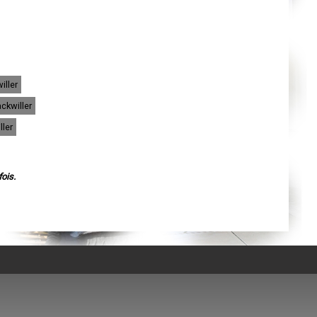
Agen
Mende
Angers
Cherbourg-Octeville
Reims
Saint-Dizier
Laval
Nancy
iller
Verdun
Lorient
ckwiller
Metz
Nevers
ler
Lille
Beauvais
Alençon
Calais
Clermont-Ferrand
ois.
Pau
Tarbes
Perpignan
Strasbourg
Mulhouse
Lyon
Vesoul
Chalon-sur-Saône
Le Mans
Chambéry
Annecy
Paris
Le Havre