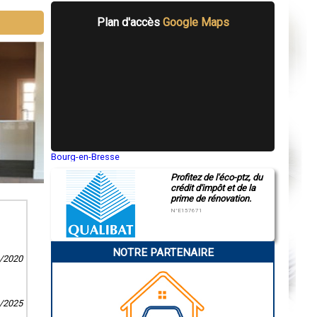
Plan d'accès
Google Maps
Bourg-en-Bresse
Saint-Quentin
Profitez de l'éco-ptz, du
Montluçon
crédit d'impôt et de la
Manosque
prime de rénovation.
Gap
Nice
N°E157671
Annonay
Charleville-Mézières
Pamiers
NOTRE PARTENAIRE
Troyes
9/2020
Narbonne
Rodez
Marseille
Caen
3/2025
Aurillac
Angoulême