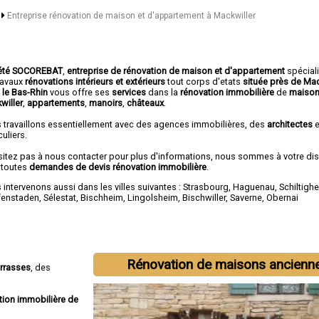
n
Entreprise rénovation de maison et d'appartement à Mackwiller
été SOCOREBAT
,
entreprise de rénovation de maison et d'appartement
spécial
travaux
rénovations intérieurs et extérieurs
tout corps d'etats
située près de Mac
 le Bas-Rhin
vous offre ses
services
dans la
rénovation immobilière
de
maison
willer
,
appartements
,
manoirs
,
châteaux
.
 travaillons essentiellement avec des agences immobilières, des
architectes
e
culiers.
sitez pas à nous contacter pour plus d'informations, nous sommes à votre di
 toutes
demandes de devis rénovation immobilière
.
intervenons aussi dans les villes suivantes :
Strasbourg
,
Haguenau
,
Schiltigh
fenstaden
,
Sélestat
,
Bischheim
,
Lingolsheim
,
Bischwiller
,
Saverne
,
Obernai
Rénovation de maisons ancienn
errasses
, des
tion immobilière de