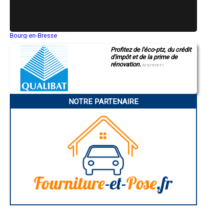
- Entreprise de rénovation immobilière à Sessenheim
- Entreprise de rénovation immobilière à Mothern
- Entreprise de rénovation immobilière à Hatten
- Entreprise de rénovation immobilière à Steinbourg
Bourg-en-Bresse
Saint-Quentin
- Entreprise de rénovation immobilière à Wittisheim
Profitez de l'éco-ptz, du crédit
Montluçon
- Entreprise de rénovation immobilière à Ebersheim
d'impôt et de la prime de
Manosque
- Entreprise de rénovation immobilière à Griesheim-près-Molsheim
rénovation.
Gap
N°E157671
- Entreprise de rénovation immobilière à Herbitzheim
Nice
- Entreprise de rénovation immobilière à Beinheim
Annonay
Charleville-Mézières
- Entreprise de rénovation immobilière à Muttersholtz
Pamiers
- Entreprise de rénovation immobilière à Dambach-la-Ville
NOTRE PARTENAIRE
Troyes
- Entreprise de rénovation immobilière à Andlau
Narbonne
- Entreprise de rénovation immobilière à Lutzelhouse
Rodez
- Entreprise de rénovation immobilière à Seebach
Marseille
Caen
- Entreprise de rénovation immobilière à Entzheim
Aurillac
- Entreprise de rénovation immobilière à Wœrth
Angoulême
- Entreprise de rénovation immobilière à Oberhaslach
La Rochelle
- Entreprise de rénovation immobilière à Ville
Bourges
Brive-la-Gaillarde
- Entreprise de rénovation immobilière à Mommenheim
Dijon
- Entreprise de rénovation immobilière à Lembach
Saint-Brieuc
- Entreprise de rénovation immobilière à Still
Guéret
- Entreprise de rénovation immobilière à Mittelhausbergen
Périgueux
- Entreprise de rénovation immobilière à Nordhouse
Besançon
Valence
- Entreprise de rénovation immobilière à Keskastel
Évreux