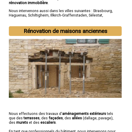
rénovation immobilière
.
Nous intervenons aussi dans les villes suivantes :
Strasbourg
,
Haguenau
,
Schiltigheim
,
Illkirch-Graffenstaden
,
Sélestat
,
Bischheim
,
Lingolsheim
,
Bischwiller
,
Saverne
,
Obernai
Rénovation de maisons anciennes
Nous effectuons des travaux d'
aménagements extérieurs
tels
que des
terrasses
, des
façades
, des
allées
(dallage, pavage),
des
murets
et des
escaliers
.
En tant que professionnels du bâtiment, nous intervenons pour