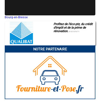
- Entreprise de rénovation immobilière à Sessenheim
- Entreprise de rénovation immobilière à Mothern
- Entreprise de rénovation immobilière à Hatten
- Entreprise de rénovation immobilière à Steinbourg
Bourg-en-Bresse
Saint-Quentin
- Entreprise de rénovation immobilière à Wittisheim
Profitez de l'éco-ptz, du crédit
Montluçon
- Entreprise de rénovation immobilière à Ebersheim
d'impôt et de la prime de
Manosque
- Entreprise de rénovation immobilière à Griesheim-près-Molsheim
rénovation.
Gap
N°E157671
- Entreprise de rénovation immobilière à Herbitzheim
Nice
- Entreprise de rénovation immobilière à Beinheim
Annonay
Charleville-Mézières
- Entreprise de rénovation immobilière à Muttersholtz
Pamiers
- Entreprise de rénovation immobilière à Dambach-la-Ville
NOTRE PARTENAIRE
Troyes
- Entreprise de rénovation immobilière à Andlau
Narbonne
- Entreprise de rénovation immobilière à Lutzelhouse
Rodez
- Entreprise de rénovation immobilière à Seebach
Marseille
Caen
- Entreprise de rénovation immobilière à Entzheim
Aurillac
- Entreprise de rénovation immobilière à Wœrth
Angoulême
- Entreprise de rénovation immobilière à Oberhaslach
La Rochelle
- Entreprise de rénovation immobilière à Ville
Bourges
Brive-la-Gaillarde
- Entreprise de rénovation immobilière à Mommenheim
Dijon
- Entreprise de rénovation immobilière à Lembach
Saint-Brieuc
- Entreprise de rénovation immobilière à Still
Guéret
- Entreprise de rénovation immobilière à Mittelhausbergen
Périgueux
- Entreprise de rénovation immobilière à Nordhouse
Besançon
Valence
- Entreprise de rénovation immobilière à Keskastel
Évreux