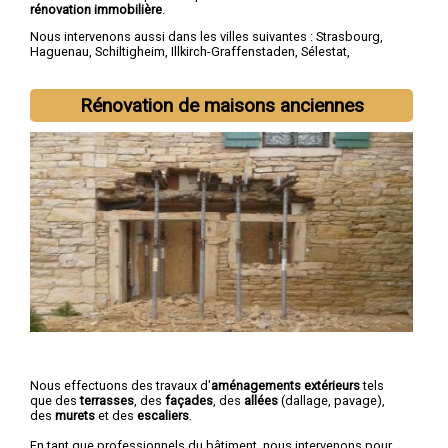
rénovation immobilière
.
Nous intervenons aussi dans les villes suivantes :
Strasbourg
,
Haguenau
,
Schiltigheim
,
Illkirch-Graffenstaden
,
Sélestat
,
Bischheim
,
Lingolsheim
,
Bischwiller
,
Saverne
,
Obernai
Rénovation de maisons anciennes
Nous effectuons des travaux d'
aménagements extérieurs
tels
que des
terrasses
, des
façades
, des
allées
(dallage, pavage),
des
murets
et des
escaliers
.
En tant que professionnels du bâtiment, nous intervenons pour