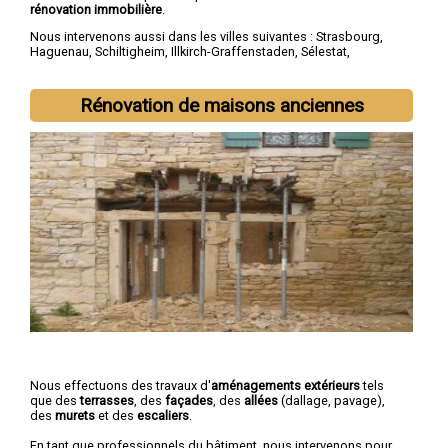
rénovation immobilière
.
Nous intervenons aussi dans les villes suivantes :
Strasbourg
,
Haguenau
,
Schiltigheim
,
Illkirch-Graffenstaden
,
Sélestat
,
Bischheim
,
Lingolsheim
,
Bischwiller
,
Saverne
,
Obernai
Rénovation de maisons anciennes
Nous effectuons des travaux d'
aménagements extérieurs
tels
que des
terrasses
, des
façades
, des
allées
(dallage, pavage),
des
murets
et des
escaliers
.
En tant que professionnels du bâtiment, nous intervenons pour