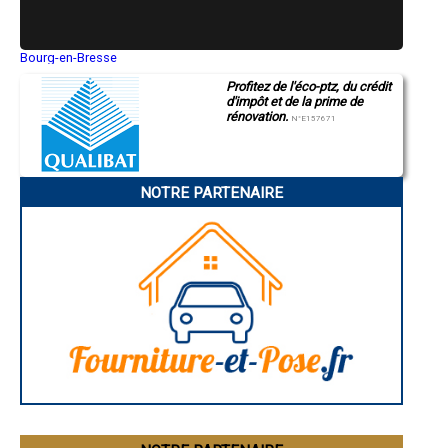
- Entreprise de rénovation immobilière à Sessenheim
- Entreprise de rénovation immobilière à Mothern
- Entreprise de rénovation immobilière à Hatten
- Entreprise de rénovation immobilière à Steinbourg
Bourg-en-Bresse
Saint-Quentin
- Entreprise de rénovation immobilière à Wittisheim
Profitez de l'éco-ptz, du crédit
Montluçon
- Entreprise de rénovation immobilière à Ebersheim
d'impôt et de la prime de
Manosque
- Entreprise de rénovation immobilière à Griesheim-près-Molsheim
rénovation.
Gap
N°E157671
- Entreprise de rénovation immobilière à Herbitzheim
Nice
- Entreprise de rénovation immobilière à Beinheim
Annonay
Charleville-Mézières
- Entreprise de rénovation immobilière à Muttersholtz
Pamiers
- Entreprise de rénovation immobilière à Dambach-la-Ville
NOTRE PARTENAIRE
Troyes
- Entreprise de rénovation immobilière à Andlau
Narbonne
- Entreprise de rénovation immobilière à Lutzelhouse
Rodez
- Entreprise de rénovation immobilière à Seebach
Marseille
Caen
- Entreprise de rénovation immobilière à Entzheim
Aurillac
- Entreprise de rénovation immobilière à Wœrth
Angoulême
- Entreprise de rénovation immobilière à Oberhaslach
La Rochelle
- Entreprise de rénovation immobilière à Ville
Bourges
Brive-la-Gaillarde
- Entreprise de rénovation immobilière à Mommenheim
Dijon
- Entreprise de rénovation immobilière à Lembach
Saint-Brieuc
- Entreprise de rénovation immobilière à Still
Guéret
- Entreprise de rénovation immobilière à Mittelhausbergen
Périgueux
- Entreprise de rénovation immobilière à Nordhouse
Besançon
Valence
- Entreprise de rénovation immobilière à Keskastel
Évreux
- Entreprise de rénovation immobilière à Wingen-sur-Moder
Chartres