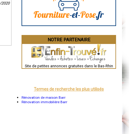
9/2020
La Rochelle
Bourges
Brive-la-Gaillarde
Dijon
Saint-Brieuc
Guéret
Périgueux
Besançon
NOTRE PARTENAIRE
Valence
Évreux
Chartres
Brest
Nîmes
Toulouse
Site de petites annonces gratuites dans le Bas-Rhin
Auch
Bordeaux
Montpellier
Rennes
Châteauroux
Termes de recherche les plus utilisés
Tours
Grenoble
Rénovation de maison Barr
Dole
Rénovation immobilière Barr
Mont-de-Marsan
Blois
Saint-Étienne
Le Puy-en-Velay
Nantes
Orléans
Cahors