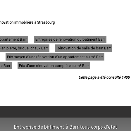
énovation immobilière à Strasbourg
rénovation immobilière à Haguenau
novation immobilière à Schiltigheim
ion immobilière à Illkirch-Graffenstaden
appartement Barr
Entreprise de rénovation du batiment Barr
rénovation immobilière à Sélestat
en pierre, brique, chaux Barr
Rénovation de salle de bain Barr
rénovation immobilière à Bischheim
énovation immobilière à Lingolsheim
Prix moyen d'une rénovation d'un appartement au m² Barr
énovation immobilière à Bischwiller
 rénovation immobilière à Saverne
ue Barr
Prix d'une rénovation complête au m² Barr
 rénovation immobilière à Obernai
 rénovation immobilière à Ostwald
Cette page a été consulté 1430 f
rénovation immobilière à Hœnheim
 rénovation immobilière à Erstein
 rénovation immobilière à Brumath
rénovation immobilière à Molsheim
novation immobilière à Wissembourg
vation immobilière à Souffelweyersheim
novation immobilière à Geispolsheim
e rénovation immobilière à Barr
énovation immobilière à Eckbolsheim
Entreprise de bâtiment à Barr tous corps d'état
novation immobilière à La Wantzenau