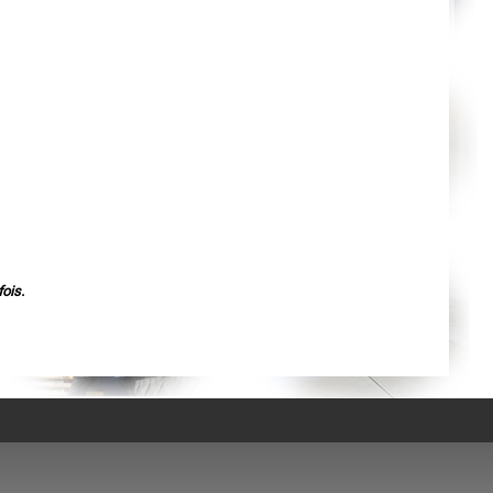
Agen
Mende
Angers
Cherbourg-Octeville
Reims
Saint-Dizier
Laval
Nancy
Verdun
Lorient
Metz
Nevers
Lille
Beauvais
Alençon
Calais
Clermont-Ferrand
Pau
ois.
Tarbes
Perpignan
Strasbourg
Mulhouse
Lyon
Vesoul
Chalon-sur-Saône
Le Mans
Chambéry
Annecy
Paris
Le Havre