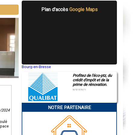
Plan d'accès
Google Maps
Bourg-en-Bresse
Saint-Quentin
Profitez de l'éco-ptz, du
Montluçon
crédit d'impôt et de la
Manosque
prime de rénovation.
Gap
Nice
N°E157671
Annonay
Charleville-Mézières
Pamiers
NOTRE PARTENAIRE
Troyes
1/2024
Narbonne
Rodez
Marseille
roulé
Caen
space
Aurillac
Angoulême