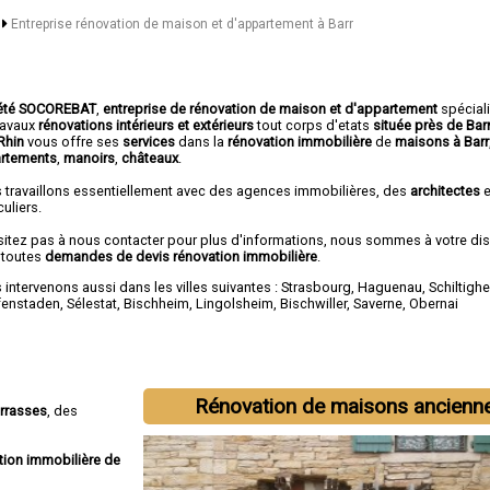
n
Entreprise rénovation de maison et d'appartement à Barr
été SOCOREBAT
,
entreprise de rénovation de maison et d'appartement
spécial
travaux
rénovations intérieurs et extérieurs
tout corps d'etats
située près de Bar
Rhin
vous offre ses
services
dans la
rénovation immobilière
de
maisons à Barr
rtements
,
manoirs
,
châteaux
.
 travaillons essentiellement avec des agences immobilières, des
architectes
e
culiers.
sitez pas à nous contacter pour plus d'informations, nous sommes à votre di
 toutes
demandes de devis rénovation immobilière
.
intervenons aussi dans les villes suivantes :
Strasbourg
,
Haguenau
,
Schiltigh
fenstaden
,
Sélestat
,
Bischheim
,
Lingolsheim
,
Bischwiller
,
Saverne
,
Obernai
Rénovation de maisons ancienn
errasses
, des
tion immobilière de