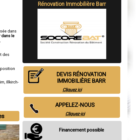
Rénovation Immobilière Barr
isée dans
r dans le
,
t des
sposition
DEVIS RÉNOVATION
IMMOBILIÈRE BARR
eim
,
Illkirch-
Cliquez ici
APPELEZ-NOUS
Cliquez-ici
es
Financement possible