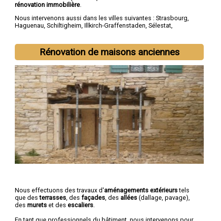
rénovation immobilière
.
Nous intervenons aussi dans les villes suivantes :
Strasbourg
,
Haguenau
,
Schiltigheim
,
Illkirch-Graffenstaden
,
Sélestat
,
Bischheim
,
Lingolsheim
,
Bischwiller
,
Saverne
,
Obernai
Rénovation de maisons anciennes
Nous effectuons des travaux d'
aménagements extérieurs
tels
que des
terrasses
, des
façades
, des
allées
(dallage, pavage),
des
murets
et des
escaliers
.
En tant que professionnels du bâtiment, nous intervenons pour