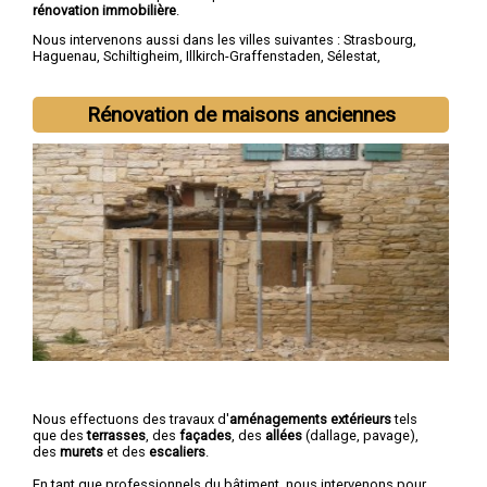
rénovation immobilière
.
Nous intervenons aussi dans les villes suivantes :
Strasbourg
,
Haguenau
,
Schiltigheim
,
Illkirch-Graffenstaden
,
Sélestat
,
Bischheim
,
Lingolsheim
,
Bischwiller
,
Saverne
,
Obernai
Rénovation de maisons anciennes
Nous effectuons des travaux d'
aménagements extérieurs
tels
que des
terrasses
, des
façades
, des
allées
(dallage, pavage),
des
murets
et des
escaliers
.
En tant que professionnels du bâtiment, nous intervenons pour