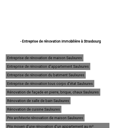
- Entreprise de rénovation immobilière à Strasbourg
- Entreprise de rénovation immobilière à Haguenau
- Entreprise de rénovation immobilière à Schiltigheim
- Entreprise de rénovation immobilière à Illkirch-Graffenstaden
Entreprise de rénovation de maison Saulxures
- Entreprise de rénovation immobilière à Sélestat
Entreprise de rénovation d'appartement Saulxures
- Entreprise de rénovation immobilière à Bischheim
- Entreprise de rénovation immobilière à Lingolsheim
Entreprise de rénovation du batiment Saulxures
- Entreprise de rénovation immobilière à Bischwiller
- Entreprise de rénovation immobilière à Saverne
Entreprise de rénovation tous corps d'état Saulxures
- Entreprise de rénovation immobilière à Obernai
Rénovation de façade en pierre, brique, chaux Saulxures
- Entreprise de rénovation immobilière à Ostwald
- Entreprise de rénovation immobilière à Hœnheim
Rénovation de salle de bain Saulxures
- Entreprise de rénovation immobilière à Erstein
Rénovation de cuisine Saulxures
- Entreprise de rénovation immobilière à Brumath
- Entreprise de rénovation immobilière à Molsheim
Prix architecte rénovation de maison Saulxures
- Entreprise de rénovation immobilière à Wissembourg
- Entreprise de rénovation immobilière à Souffelweyersheim
Prix moyen d'une rénovation d'un appartement au m²