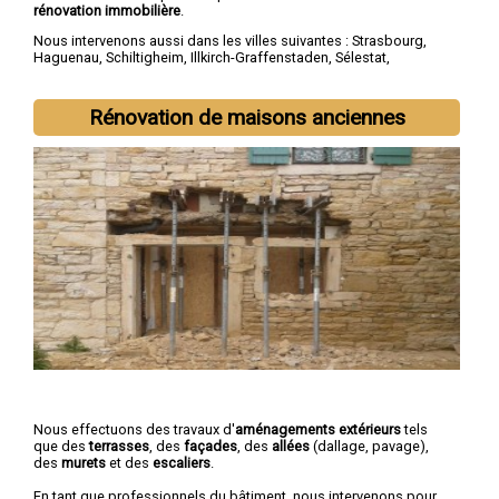
rénovation immobilière
.
Nous intervenons aussi dans les villes suivantes :
Strasbourg
,
Haguenau
,
Schiltigheim
,
Illkirch-Graffenstaden
,
Sélestat
,
Bischheim
,
Lingolsheim
,
Bischwiller
,
Saverne
,
Obernai
Rénovation de maisons anciennes
Nous effectuons des travaux d'
aménagements extérieurs
tels
que des
terrasses
, des
façades
, des
allées
(dallage, pavage),
des
murets
et des
escaliers
.
En tant que professionnels du bâtiment, nous intervenons pour