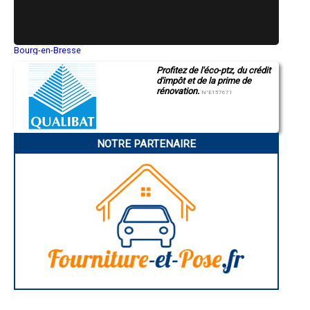
- Entreprise de rénovation immobilière à Sessenheim
- Entreprise de rénovation immobilière à Mothern
- Entreprise de rénovation immobilière à Hatten
- Entreprise de rénovation immobilière à Steinbourg
Bourg-en-Bresse
Saint-Quentin
- Entreprise de rénovation immobilière à Wittisheim
Profitez de l'éco-ptz, du crédit
Montluçon
- Entreprise de rénovation immobilière à Ebersheim
d'impôt et de la prime de
Manosque
- Entreprise de rénovation immobilière à Griesheim-près-Molsheim
rénovation.
Gap
N°E157671
- Entreprise de rénovation immobilière à Herbitzheim
Nice
- Entreprise de rénovation immobilière à Beinheim
Annonay
Charleville-Mézières
- Entreprise de rénovation immobilière à Muttersholtz
Pamiers
- Entreprise de rénovation immobilière à Dambach-la-Ville
NOTRE PARTENAIRE
Troyes
- Entreprise de rénovation immobilière à Andlau
Narbonne
- Entreprise de rénovation immobilière à Lutzelhouse
Rodez
- Entreprise de rénovation immobilière à Seebach
Marseille
Caen
- Entreprise de rénovation immobilière à Entzheim
Aurillac
- Entreprise de rénovation immobilière à Wœrth
Angoulême
- Entreprise de rénovation immobilière à Oberhaslach
La Rochelle
- Entreprise de rénovation immobilière à Ville
Bourges
Brive-la-Gaillarde
- Entreprise de rénovation immobilière à Mommenheim
Dijon
- Entreprise de rénovation immobilière à Lembach
Saint-Brieuc
- Entreprise de rénovation immobilière à Still
Guéret
- Entreprise de rénovation immobilière à Mittelhausbergen
Périgueux
- Entreprise de rénovation immobilière à Nordhouse
Besançon
Valence
- Entreprise de rénovation immobilière à Keskastel
Évreux