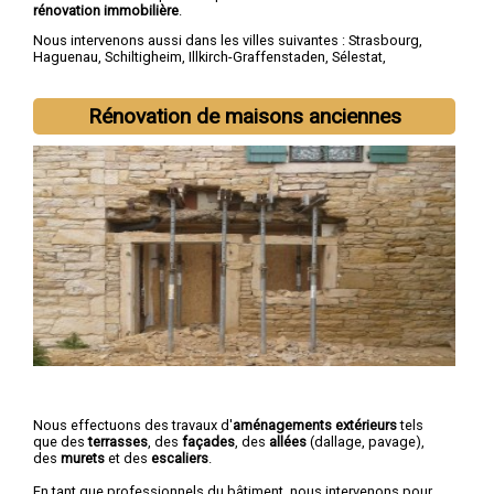
rénovation immobilière
.
Nous intervenons aussi dans les villes suivantes :
Strasbourg
,
Haguenau
,
Schiltigheim
,
Illkirch-Graffenstaden
,
Sélestat
,
Bischheim
,
Lingolsheim
,
Bischwiller
,
Saverne
,
Obernai
Rénovation de maisons anciennes
Nous effectuons des travaux d'
aménagements extérieurs
tels
que des
terrasses
, des
façades
, des
allées
(dallage, pavage),
des
murets
et des
escaliers
.
En tant que professionnels du bâtiment, nous intervenons pour