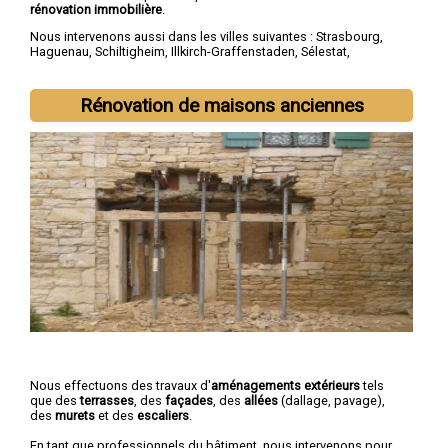
rénovation immobilière
.
Nous intervenons aussi dans les villes suivantes :
Strasbourg
,
Haguenau
,
Schiltigheim
,
Illkirch-Graffenstaden
,
Sélestat
,
Bischheim
,
Lingolsheim
,
Bischwiller
,
Saverne
,
Obernai
Rénovation de maisons anciennes
Nous effectuons des travaux d'
aménagements extérieurs
tels
que des
terrasses
, des
façades
, des
allées
(dallage, pavage),
des
murets
et des
escaliers
.
En tant que professionnels du bâtiment, nous intervenons pour