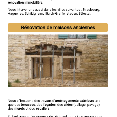
rénovation immobilière
.
Nous intervenons aussi dans les villes suivantes :
Strasbourg
,
Haguenau
,
Schiltigheim
,
Illkirch-Graffenstaden
,
Sélestat
,
Bischheim
,
Lingolsheim
,
Bischwiller
,
Saverne
,
Obernai
Rénovation de maisons anciennes
Nous effectuons des travaux d'
aménagements extérieurs
tels
que des
terrasses
, des
façades
, des
allées
(dallage, pavage),
des
murets
et des
escaliers
.
En tant que professionnels du bâtiment, nous intervenons pour