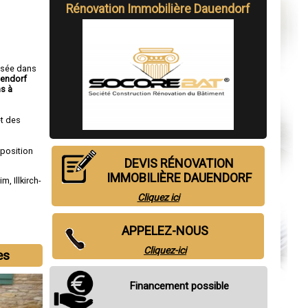
Rénovation Immobilière Dauendorf
isée dans
uendorf
s à
t des
sposition
DEVIS RÉNOVATION
IMMOBILIÈRE DAUENDORF
eim
,
Illkirch-
Cliquez ici
APPELEZ-NOUS
Cliquez-ici
es
Financement possible