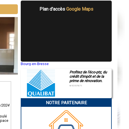
Plan d'accès
Google Maps
Bourg-en-Bresse
Saint-Quentin
Profitez de l'éco-ptz, du
Montluçon
crédit d'impôt et de la
Manosque
prime de rénovation.
Gap
Nice
N°E157671
Annonay
Charleville-Mézières
Pamiers
NOTRE PARTENAIRE
Troyes
1/2024
Narbonne
Rodez
Marseille
roulé
Caen
space
Aurillac
Angoulême