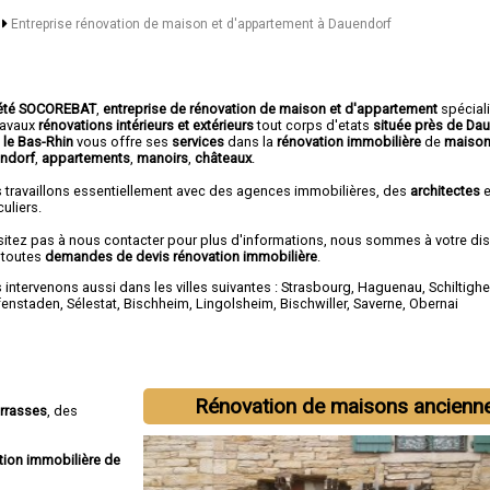
n
Entreprise rénovation de maison et d'appartement à Dauendorf
été SOCOREBAT
,
entreprise de rénovation de maison et d'appartement
spécial
travaux
rénovations intérieurs et extérieurs
tout corps d'etats
située près de Da
 le Bas-Rhin
vous offre ses
services
dans la
rénovation immobilière
de
maison
ndorf
,
appartements
,
manoirs
,
châteaux
.
 travaillons essentiellement avec des agences immobilières, des
architectes
e
culiers.
sitez pas à nous contacter pour plus d'informations, nous sommes à votre di
 toutes
demandes de devis rénovation immobilière
.
intervenons aussi dans les villes suivantes :
Strasbourg
,
Haguenau
,
Schiltigh
fenstaden
,
Sélestat
,
Bischheim
,
Lingolsheim
,
Bischwiller
,
Saverne
,
Obernai
Rénovation de maisons ancienn
errasses
, des
tion immobilière de