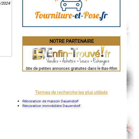
2/2024
La Rochelle
Bourges
Brive-la-Gaillarde
Dijon
Saint-Brieuc
Guéret
Périgueux
Besançon
NOTRE PARTENAIRE
Valence
Évreux
Chartres
Brest
Nîmes
Toulouse
Site de petites annonces gratuites dans le Bas-Rhin
Auch
Bordeaux
Montpellier
Rennes
Châteauroux
Termes de recherche les plus utilisés
Tours
Grenoble
Rénovation de maison Dauendorf
Dole
Rénovation immobilière Dauendorf
Mont-de-Marsan
Blois
Saint-Étienne
Le Puy-en-Velay
Nantes
Orléans
Cahors