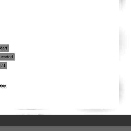
Agen
Mende
Angers
Cherbourg-Octeville
Reims
Saint-Dizier
Laval
Nancy
Verdun
Lorient
Metz
ndorf
Nevers
Lille
auendorf
Beauvais
Alençon
orf
Calais
Clermont-Ferrand
Pau
Tarbes
Perpignan
ois.
Strasbourg
Mulhouse
Lyon
Vesoul
Chalon-sur-Saône
Le Mans
Chambéry
Annecy
Paris
Le Havre