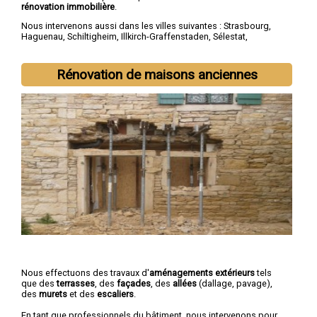
rénovation immobilière
.
Nous intervenons aussi dans les villes suivantes :
Strasbourg
,
Haguenau
,
Schiltigheim
,
Illkirch-Graffenstaden
,
Sélestat
,
Bischheim
,
Lingolsheim
,
Bischwiller
,
Saverne
,
Obernai
Rénovation de maisons anciennes
Nous effectuons des travaux d'
aménagements extérieurs
tels
que des
terrasses
, des
façades
, des
allées
(dallage, pavage),
des
murets
et des
escaliers
.
En tant que professionnels du bâtiment, nous intervenons pour