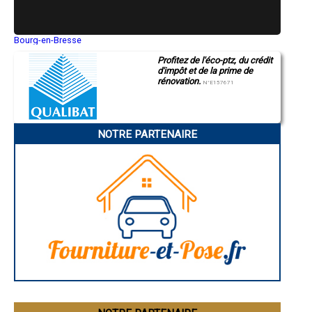
- Entreprise de rénovation immobilière à Sessenheim
- Entreprise de rénovation immobilière à Mothern
- Entreprise de rénovation immobilière à Hatten
- Entreprise de rénovation immobilière à Steinbourg
Bourg-en-Bresse
Saint-Quentin
- Entreprise de rénovation immobilière à Wittisheim
Profitez de l'éco-ptz, du crédit
Montluçon
- Entreprise de rénovation immobilière à Ebersheim
d'impôt et de la prime de
Manosque
- Entreprise de rénovation immobilière à Griesheim-près-Molsheim
rénovation.
Gap
N°E157671
- Entreprise de rénovation immobilière à Herbitzheim
Nice
- Entreprise de rénovation immobilière à Beinheim
Annonay
Charleville-Mézières
- Entreprise de rénovation immobilière à Muttersholtz
Pamiers
- Entreprise de rénovation immobilière à Dambach-la-Ville
NOTRE PARTENAIRE
Troyes
- Entreprise de rénovation immobilière à Andlau
Narbonne
- Entreprise de rénovation immobilière à Lutzelhouse
Rodez
- Entreprise de rénovation immobilière à Seebach
Marseille
Caen
- Entreprise de rénovation immobilière à Entzheim
Aurillac
- Entreprise de rénovation immobilière à Wœrth
Angoulême
- Entreprise de rénovation immobilière à Oberhaslach
La Rochelle
- Entreprise de rénovation immobilière à Ville
Bourges
Brive-la-Gaillarde
- Entreprise de rénovation immobilière à Mommenheim
Dijon
- Entreprise de rénovation immobilière à Lembach
Saint-Brieuc
- Entreprise de rénovation immobilière à Still
Guéret
- Entreprise de rénovation immobilière à Mittelhausbergen
Périgueux
- Entreprise de rénovation immobilière à Nordhouse
Besançon
Valence
- Entreprise de rénovation immobilière à Keskastel
Évreux
- Entreprise de rénovation immobilière à Wingen-sur-Moder
Chartres